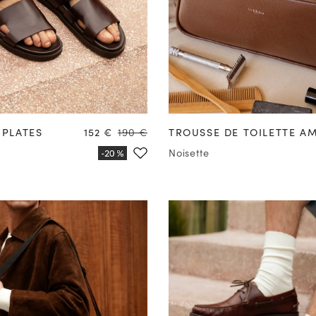
41
42
43
44
45
46
47
Prix
Prix
 PLATES
152 €
190 €
TROUSSE DE TOILETTE AM
Noisette