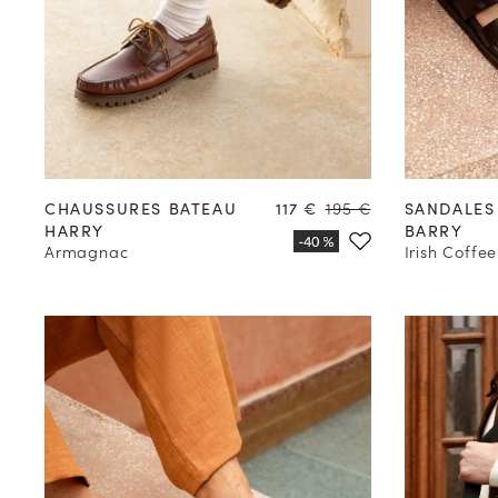
39
40
41
42
43
44
45
46
47
39
40
Prix
Prix
CHAUSSURES BATEAU
117 €
195 €
SANDALES
HARRY
BARRY
Armagnac
Irish Coffee