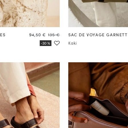
41
42
43
44
45
46
47
Prix
Prix
LES
94,50 €
135 €
SAC DE VOYAGE GARNETT
Kaki