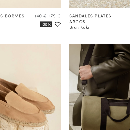
41
42
43
44
45
46
47
39
40
41
42
43
44
4
Prix
Prix
S BORMES
140 €
175 €
SANDALES PLATES
ARGOS
Brun Kaki