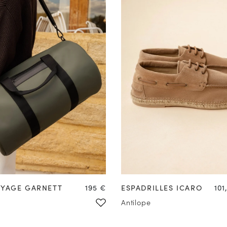
39
40
41
42
43
44
4
Prix
Pri
OYAGE GARNETT
195 €
ESPADRILLES ICARO
101
Antilope