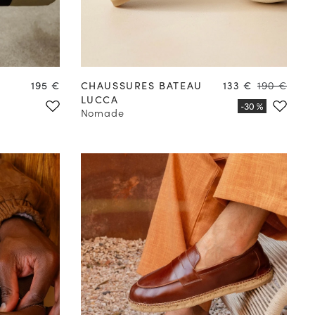
39
40
41
42
43
44
45
46
47
Prix
Prix
Prix
195 €
CHAUSSURES BATEAU
133 €
190 €
LUCCA
Nomade