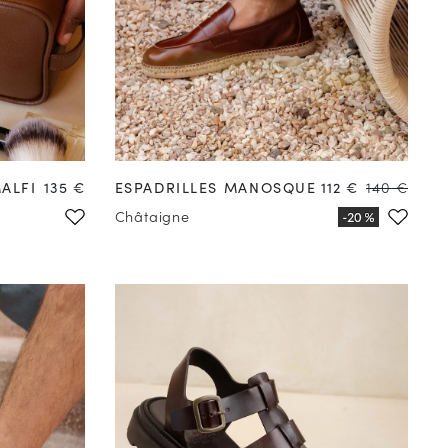
39
40
41
42
43
44
45
46
47
Prix
Prix
Prix
ALFI
135 €
ESPADRILLES MANOSQUE
112 €
140 €
Châtaigne