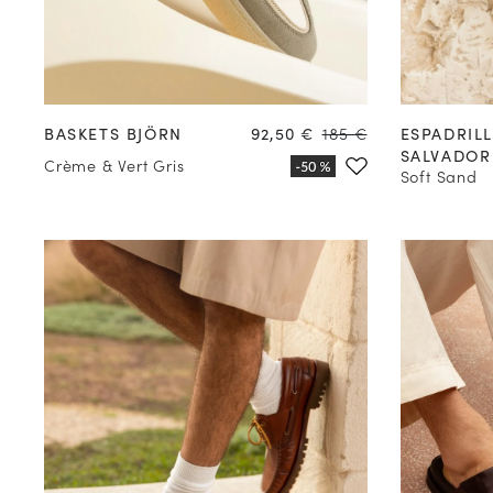
39
40
41
42
43
44
45
46
47
39
40
Prix
Prix
BASKETS BJÖRN
92,50 €
185 €
ESPADRIL
SALVADOR
Crème & Vert Gris
Soft Sand