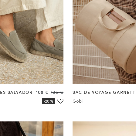
41
42
43
44
45
46
47
Prix
Prix
LES SALVADOR
108 €
135 €
SAC DE VOYAGE GARNETT
é
Gobi