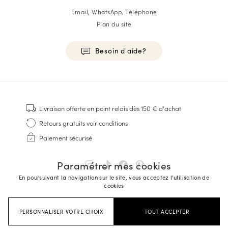
Email, WhatsApp, Téléphone
Plan du site
Besoin d'aide?
HOMME
Baskets
Livraison offerte
en point relais dès 150 € d'achat
Cousu Goodyear
Retours gratuits
voir conditions
Derbies & Richelieu
Paiement sécurisé
Richelieus Homme
Mocassins
Paramétrer mes cookies
Sandales & Espadrilles
En poursuivant la navigation sur le site, vous acceptez l'utilisation de
Sacoches Business
cookies
Baskets Blanches Homme
PERSONNALISER VOTRE CHOIX
TOUT ACCEPTER
FEMME