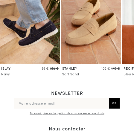
ISLAY
STANLEY
RECIF
99 €
165 €
102 €
170 €
Navy
Soft Sand
Bleu 
NEWSLETTER
En savoir plus sur la gestion de vos données et vos droits
Nous contacter