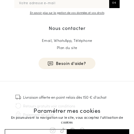
En savoir plus sur la gestion de vos données et vos droits
Nous contacter
Email, WhatsApp, Téléphone
Plan du site
Besoin d'aide?
HOMME
Baskets
Livraison offerte
en point relais dès 150 € d'achat
Cousu Goodyear
Retours gratuits
voir conditions
Paramétrer mes cookies
Derbies & Richelieu
Paiement sécurisé
Richelieus Homme
En poursuivant la navigation sur le site, vous acceptez l'utilisation de
cookies
Mocassins
Sandales & Espadrilles