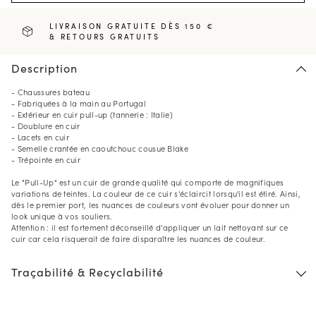
LIVRAISON GRATUITE DÈS 150 €
& RETOURS GRATUITS
Description
- Chaussures bateau
- Fabriquées à la main au Portugal
- Extérieur en cuir pull-up (tannerie : Italie)
- Doublure en cuir
- Lacets en cuir
- Semelle crantée en caoutchouc cousue Blake
- Trépointe en cuir
Le "Pull-Up" est un cuir de grande qualité qui comporte de magnifiques
variations de teintes. La couleur de ce cuir s'éclaircit lorsqu'il est étiré. Ainsi,
dès le premier port, les nuances de couleurs vont évoluer pour donner un
look unique à vos souliers.
Attention : il est fortement déconseillé d'appliquer un lait nettoyant sur ce
cuir car cela risquerait de faire disparaître les nuances de couleur.
Traçabilité & Recyclabilité