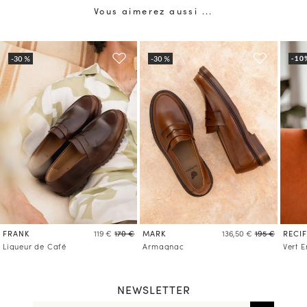
Vous aimerez aussi ...
FRANK
MARK
RECIF
119 €
170 €
136,50 €
195 €
Liqueur de Café
Armagnac
Vert 
NEWSLETTER