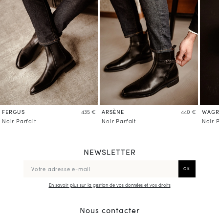
FERGUS
ARSÈNE
WAG
435 €
440 €
Noir Parfait
Noir Parfait
Noir P
NEWSLETTER
En savoir plus sur la gestion de vos données et vos droits
Nous contacter