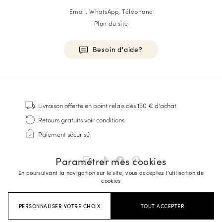
Email, WhatsApp, Téléphone
Plan du site
Besoin d'aide?
HOMME
Baskets
Livraison offerte
en point relais dès 150 € d'achat
Cousu Goodyear
Retours gratuits
voir conditions
Derbies & Richelieu
Paiement sécurisé
Richelieus Homme
Mocassins
Paramétrer mes cookies
Sandales & Espadrilles
En poursuivant la navigation sur le site, vous acceptez l'utilisation de
Sacoches Business
cookies
Baskets Blanches Homme
PERSONNALISER VOTRE CHOIX
TOUT ACCEPTER
FEMME