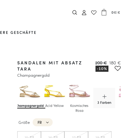
DE
|
€
ERE GESCHÄFTE
SANDALEN MIT ABSATZ
200 €
180 €
TARA
Champagnergold
3 Farben
Champagnergold
Acid Yellow
Kosmisches
Party Pink
Rosa
Größe
FR
35
36
37
38