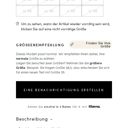
39
40
41
42
Um zu sehen, wann der Artikel wieder vorrätig sein wird,
klicken Sie auf eine nicht vorrätige Größe
Finden Sie Ihre
GRÖSSENEMPFEHLUNG
Größe
Dieses Modell passt normal. Wir empfehlen Ihnen daher, Ihre
normale
Größe zu wählen.
Liegen Sie zwischen zwei Größen? Nehmen Sie die
größere
Größe
. Beispiel: Sie tragen Größe 38,5, also entscheiden Sie sich
für einen neuen Test mit Größe 39.
EINE BENACHRICHTIGUNG ERSTELLEN
Zahlen Sie
zinsfrei in 3 Raten
150 € mit
Beschreibung