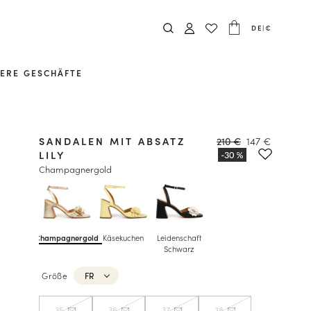
DE
|
€
ERE GESCHÄFTE
SANDALEN MIT ABSATZ
210 €
147 €
LILY
Champagnergold
Champagnergold
Käsekuchen
Leidenschaft
Schwarz
Größe
FR
35
36
37
38