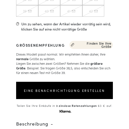
39
40
41
42
Um zu sehen, wann der Artikel wieder vorrätig sein wird,
klicken Sie auf eine nicht vorrätige Größe
Finden Sie Ihre
GRÖSSENEMPFEHLUNG
Größe
Dieses Modell passt normal. Wir empfehlen Ihnen daher, Ihre
normale
Größe zu wählen.
Liegen Sie zwischen zwei Größen? Nehmen Sie die
größere
Größe
. Beispiel: Sie tragen Größe 38,5, also entscheiden Sie sich
für einen neuen Test mit Größe 39.
EINE BENACHRICHTIGUNG ERSTELLEN
Teilen Sie Ihre Einkäufe in
3 zinslose Ratenzahlungen
63 € auf.
Beschreibung