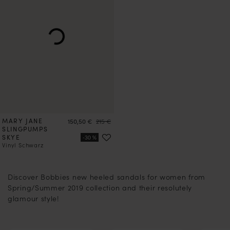
MARY JANE
Preis
Preis
150,50 €
215 €
SLINGPUMPS
SKYE
Vinyl Schwarz
2
3
Discover Bobbies new heeled sandals for women from
Spring/Summer 2019 collection and their resolutely
glamour style!