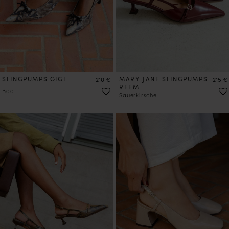
SLINGPUMPS GIGI
Preis
MARY JANE SLINGPUMPS
Preis
210 €
215 €
REEM
Boa
Sauerkirsche
VORBESTELLEN
VORBESTELLEN