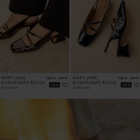
MARY JANE
Preis
Preis
MARY JANE
Preis
Preis
168 €
210 €
168 €
210 €
SLINGPUMPS BECCA
SLINGPUMPS BECCA
Ganache
Zitterblau