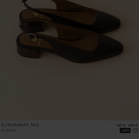
SLINGPUMPS TAO
Preis
Preis
180 €
200 €
Ristretto