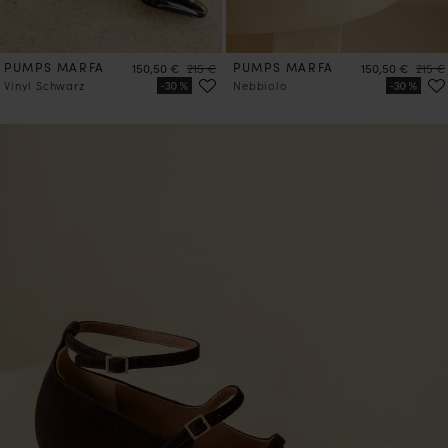
PUMPS MARFA
Preis
Preis
PUMPS MARFA
Preis
Preis
150,50 €
215 €
150,50 €
215 €
Vinyl Schwarz
Nebbiolo