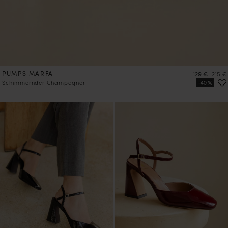
PUMPS MARFA
Preis
Preis
129 €
215 €
Schimmernder Champagner