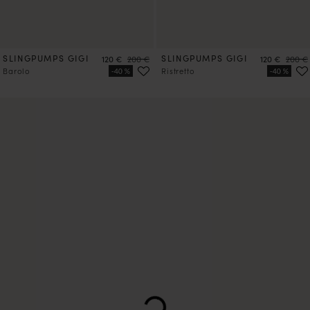
SLINGPUMPS GIGI
Preis
Preis
SLINGPUMPS GIGI
Preis
Preis
120 €
200 €
120 €
200 €
Barolo
Ristretto