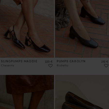
VORBESTELLEN
VORBESTELLEN
SLINGPUMPS MADDIE
Preis
PUMPS CAROLYN
Preis
220 €
210 €
Cheverny
Ristretto