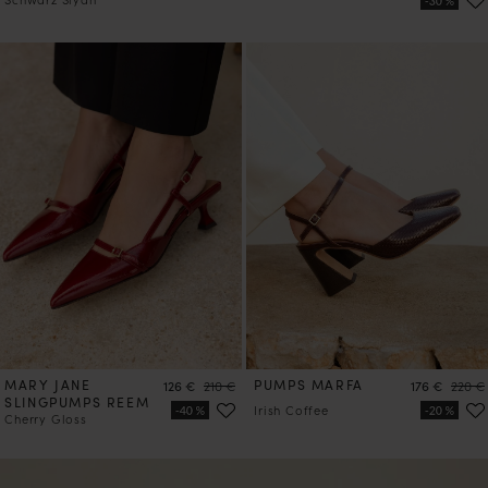
MARY JANE
Preis
Preis
PUMPS MARFA
Preis
Preis
126 €
210 €
176 €
220 €
SLINGPUMPS REEM
Irish Coffee
Cherry Gloss