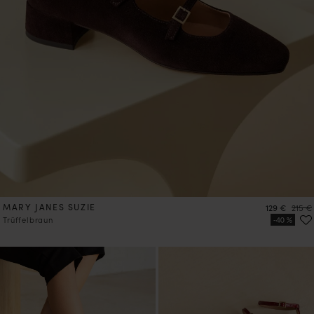
MARY JANES SUZIE
Preis
Preis
129 €
215 €
Trüffelbraun