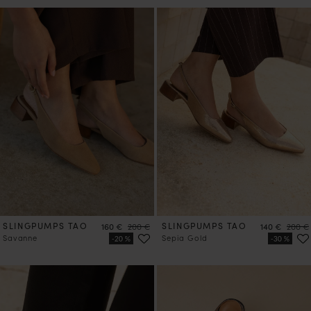
SLINGPUMPS TAO
Preis
Preis
SLINGPUMPS TAO
Preis
Preis
160 €
200 €
140 €
200 €
Savanne
Sepia Gold