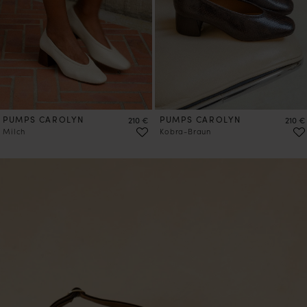
VORBESTELLEN
VORBESTELLEN
PUMPS CAROLYN
Preis
PUMPS CAROLYN
Preis
210 €
210 €
Milch
Kobra-Braun