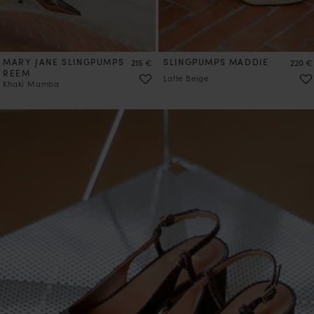
MARY JANE SLINGPUMPS
Preis
SLINGPUMPS MADDIE
Preis
215 €
220 €
REEM
Latte Beige
Khaki Mamba