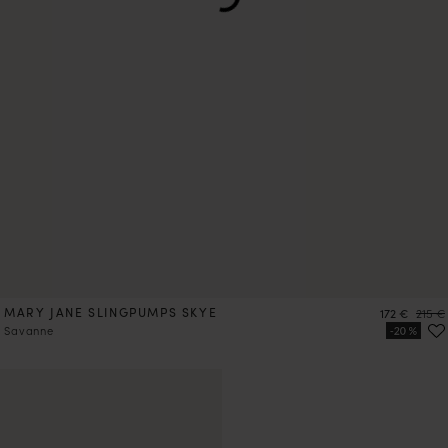
MARY JANE SLINGPUMPS SKYE
Preis
Preis
172 €
215 €
Savanne