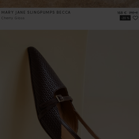
MARY JANE SLINGPUMPS BECCA
Preis
Preis
168 €
210 €
Cherry Gloss