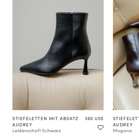
35
36
37
38
39
40
41
42
35
36
Preis
STIEFELETTEN MIT ABSATZ
360 US$
STIEFELET
AUDREY
AUDREY
Leidenschaft Schwarz
Mogano