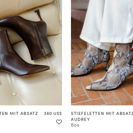
37
38
39
40
41
42
35
36
37
38
39
40
Preis
TEN MIT ABSATZ
360 US$
STIEFELETTEN MIT ABSAT
AUDREY
Boa