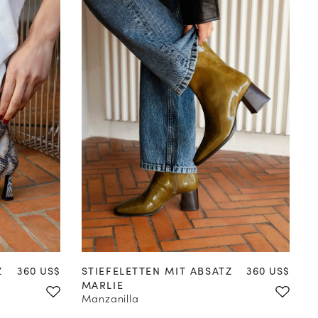
41
42
35
36
37
38
39
40
41
42
Preis
Preis
Z
360 US$
STIEFELETTEN MIT ABSATZ
360 US$
MARLIE
Manzanilla