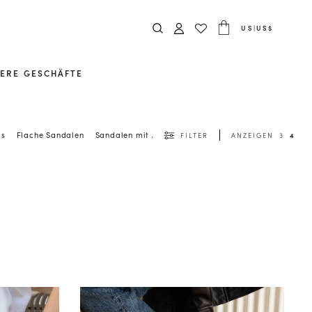
US
|
US$
ERE GESCHÄFTE
gs
Flache Sandalen
Sandalen mit Absatz
Alles Sehen
FILTER
ANZEIGEN
3
4