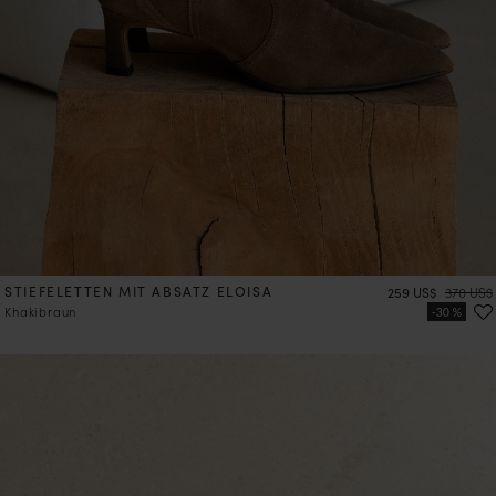
STIEFELETTEN MIT ABSATZ ELOISA
Preis
Preis
259 US$
370 US$
Khakibraun