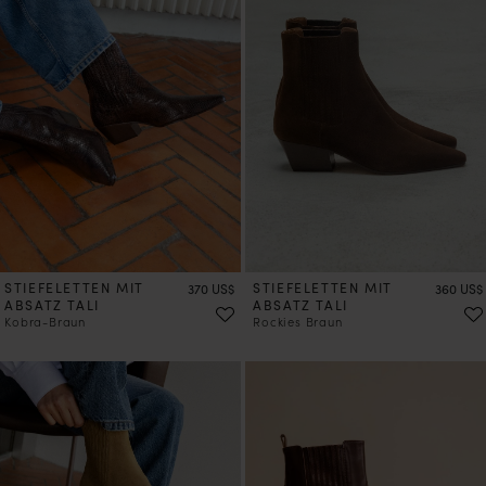
VORBESTELLEN
VORBESTELLEN
STIEFELETTEN MIT
Preis
STIEFELETTEN MIT
Preis
370 US$
360 US$
ABSATZ TALI
ABSATZ TALI
Kobra-Braun
Rockies Braun