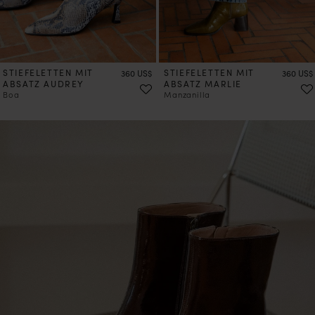
STIEFELETTEN MIT
Preis
STIEFELETTEN MIT
Preis
360 US$
360 US$
ABSATZ AUDREY
ABSATZ MARLIE
Boa
Manzanilla