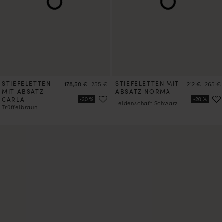
STIEFELETTEN
Preis
Preis
STIEFELETTEN MIT
Preis
Preis
178,50 €
255 €
212 €
265 €
MIT ABSATZ
ABSATZ NORMA
CARLA
Leidenschaft Schwarz
Trüffelbraun