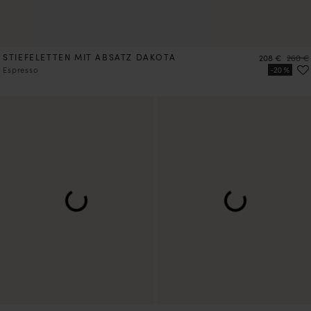
STIEFELETTEN MIT ABSATZ DAKOTA
Preis
Preis
208 €
260 €
Espresso