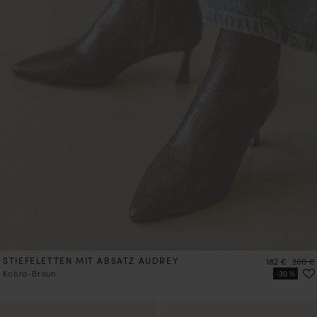
STIEFELETTEN MIT ABSATZ AUDREY
Preis
Preis
182 €
260 €
Kobra-Braun