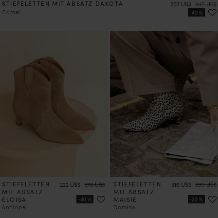
STIEFELETTEN MIT ABSATZ DAKOTA
Preis
Preis
207 US$
345 US$
Camel
STIEFELETTEN
Preis
Preis
STIEFELETTEN
Preis
Preis
222 US$
370 US$
316 US$
395 US$
MIT ABSATZ
MIT ABSATZ
ELOISA
MAISIE
Antilope
Domino