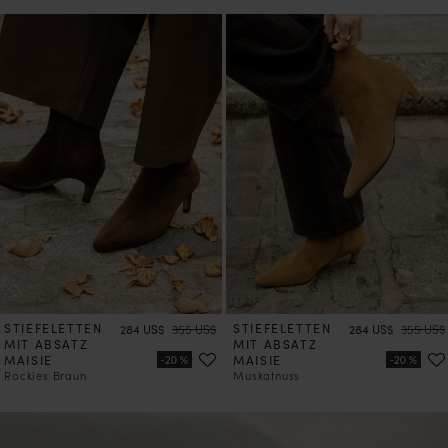
STIEFELETTEN
Preis
Preis
STIEFELETTEN
Preis
Preis
284 US$
355 US$
284 US$
355 US$
MIT ABSATZ
MIT ABSATZ
MAISIE
MAISIE
Rockies Braun
Muskatnuss