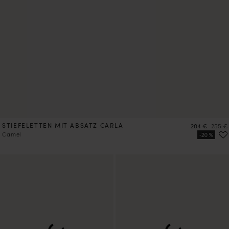
STIEFELETTEN MIT ABSATZ CARLA
Preis
Preis
204 €
255 €
Camel