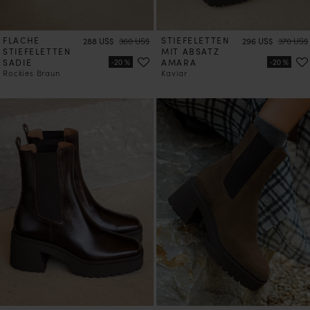
FLACHE
Preis
Preis
STIEFELETTEN
Preis
Preis
288 US$
360 US$
296 US$
370 US$
STIEFELETTEN
MIT ABSATZ
SADIE
AMARA
Rockies Braun
Kaviar