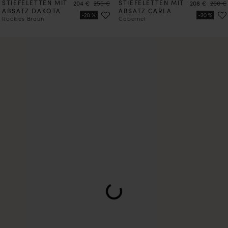
STIEFELETTEN MIT
Preis
Preis
STIEFELETTEN MIT
Preis
Preis
204 €
255 €
208 €
260 €
ABSATZ DAKOTA
ABSATZ CARLA
Rockies Braun
Cabernet