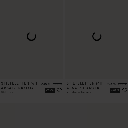
STIEFELETTEN MIT
Preis
Preis
STIEFELETTEN MIT
Preis
Preis
208 €
260 €
208 €
260 €
ABSATZ DAKOTA
ABSATZ DAKOTA
Wildbraun
Finsterschwarz