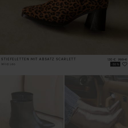
STIEFELETTEN MIT ABSATZ SCARLETT
Preis
Preis
130 €
260 €
Wild Leo