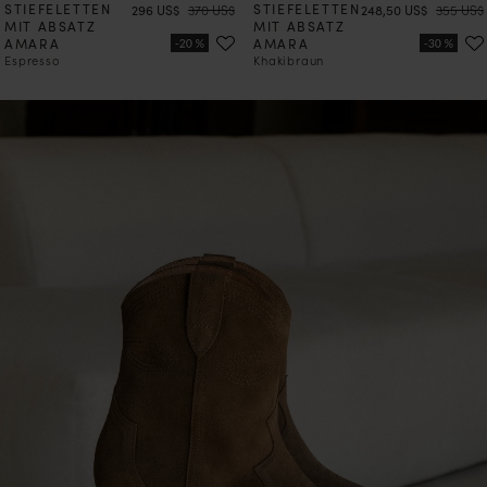
STIEFELETTEN
Preis
Preis
STIEFELETTEN
Preis
Preis
296 US$
370 US$
248,50 US$
355 US$
MIT ABSATZ
MIT ABSATZ
AMARA
AMARA
Espresso
Khakibraun