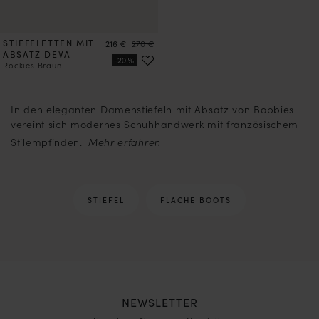
STIEFELETTEN MIT
Preis
Preis
216 €
270 €
ABSATZ DEVA
Rockies Braun
2
3
4
In den eleganten Damenstiefeln mit Absatz von Bobbies
vereint sich modernes Schuhhandwerk mit französischem
Stilempfinden.
STIEFEL
FLACHE BOOTS
NEWSLETTER