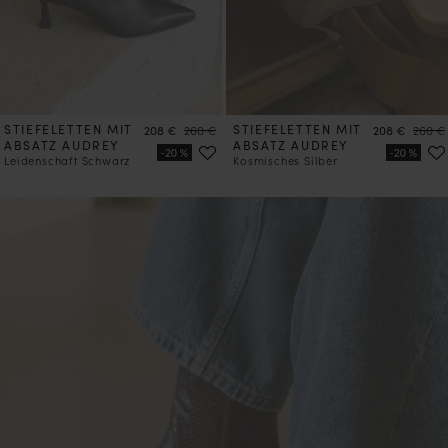
STIEFELETTEN MIT
Preis
Preis
STIEFELETTEN MIT
Preis
Preis
208 €
260 €
208 €
260 €
ABSATZ AUDREY
ABSATZ AUDREY
Leidenschaft Schwarz
Kosmisches Silber