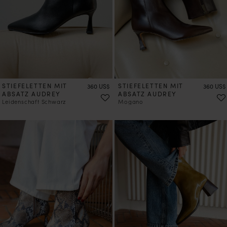
STIEFELETTEN MIT
Preis
STIEFELETTEN MIT
Preis
360 US$
360 US$
ABSATZ AUDREY
ABSATZ AUDREY
Leidenschaft Schwarz
Mogano