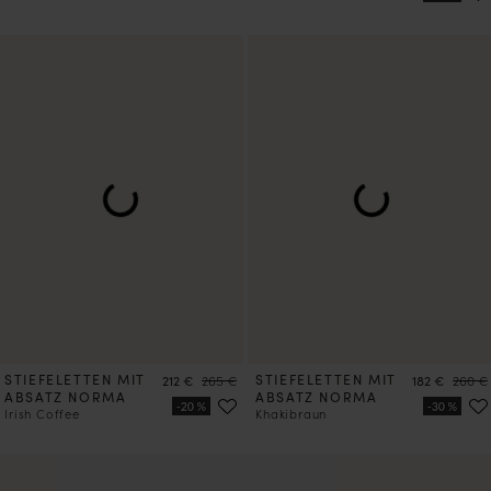
STIEFELETTEN MIT
Preis
Preis
STIEFELETTEN MIT
Preis
Preis
212 €
265 €
182 €
260 €
ABSATZ NORMA
ABSATZ NORMA
Irish Coffee
Khakibraun