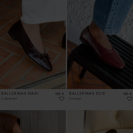
VORBESTELLEN
BALLERINAS MARI
Preis
BALLERINAS EDIE
Preis
195 €
195 €
Cabernet
Granat