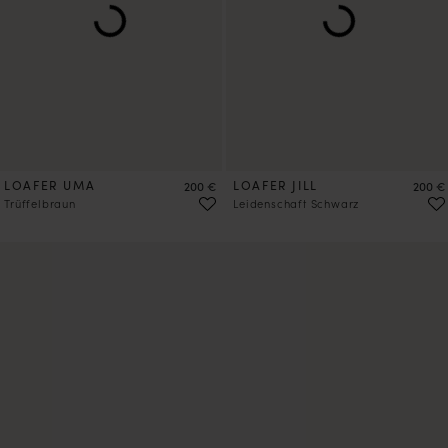
LOAFER UMA
Preis
LOAFER JILL
Preis
200 €
200 €
Trüffelbraun
Leidenschaft Schwarz