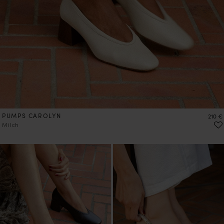
PUMPS CAROLYN
Preis
210 €
Milch
VORBESTELLEN
VORBESTELLEN