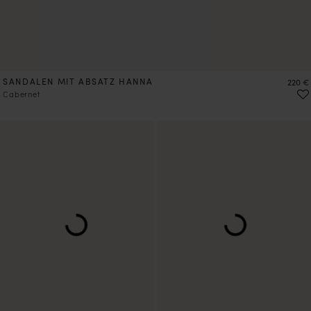
SANDALEN MIT ABSATZ HANNA
Preis
220 €
Cabernet
VORBESTELLEN