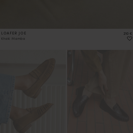
LOAFER JOE
Preis
210 €
Khaki Mamba