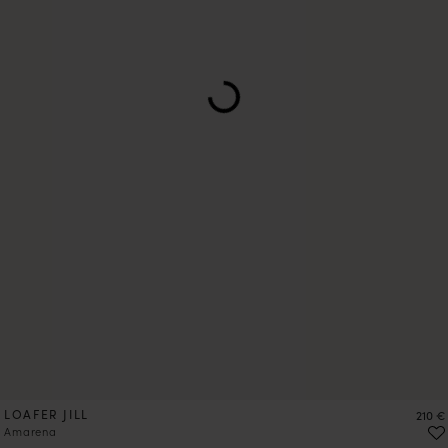
LOAFER JILL
Preis
210 €
Amarena