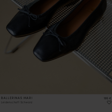
BALLERINAS MARI
Preis
195 €
Leidenschaft Schwarz