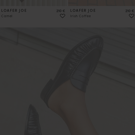
LOAFER JOE
Preis
LOAFER JOE
Preis
210 €
210 €
Camel
Irish Coffee