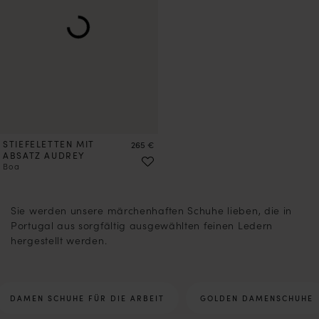
STIEFELETTEN MIT
Preis
265 €
ABSATZ AUDREY
Boa
2
3
4
5
6
7
8
9
10
11
12
13
14
15
16
17
18
Sie werden unsere märchenhaften Schuhe lieben, die in
Portugal aus sorgfältig ausgewählten feinen Ledern
hergestellt werden.
DAMEN SCHUHE FÜR DIE ARBEIT
GOLDEN DAMENSCHUHE