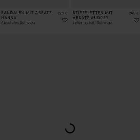
SANDALEN MIT ABSATZ
Preis
STIEFELETTEN MIT
Preis
220 €
265 €
HANNA
ABSATZ AUDREY
Absolutes Schwarz
Leidenschaft Schwarz