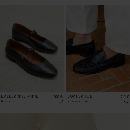
VORBESTELLEN
BALLERINAS MIKIE
Preis
LOAFER JOE
Preis
200 €
210 €
Ristretto
Finsterschwarz