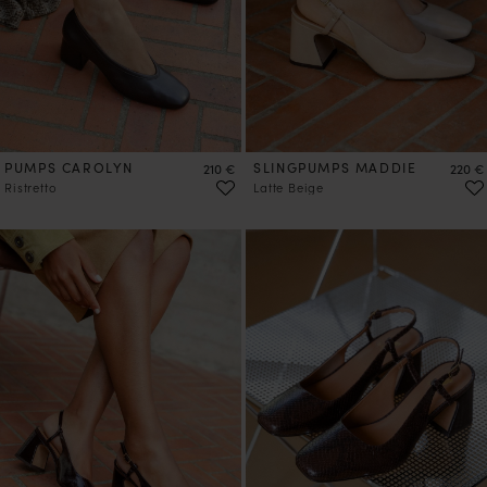
PUMPS CAROLYN
Preis
SLINGPUMPS MADDIE
Preis
210 €
220 €
Ristretto
Latte Beige
VORBESTELLEN
VORBESTELLEN