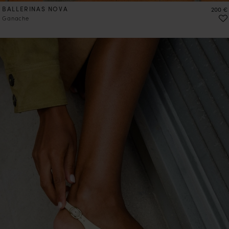
BALLERINAS NOVA
Preis
200 €
Ganache
VORBESTELLEN