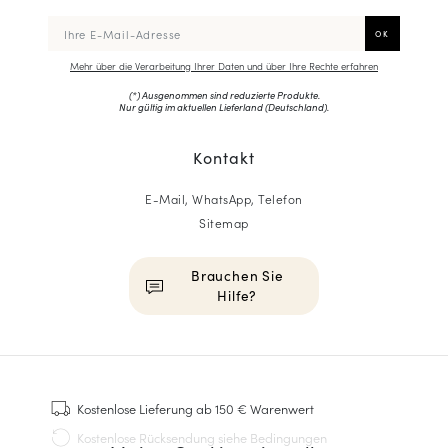
Mehr über die Verarbeitung Ihrer Daten und über Ihre Rechte erfahren
(*) Ausgenommen sind reduzierte Produkte.
Nur gültig im aktuellen Lieferland (
Deutschland
).
Kontakt
E-Mail, WhatsApp, Telefon
Sitemap
Brauchen Sie
Hilfe?
HOMME
Sneakers
Kostenlose Lieferung
ab 150 € Warenwert
Goodyear genäht
Kostenlose Rücksendung
siehe Bedingungen