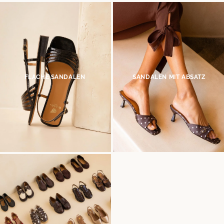
10
% GESCHENKT*
auf Ihre erste Bestellung,
wenn Sie den Newsletter abonnieren
(*) Ausgenommen sind reduzierte Produkte.
Nur gültig im aktuellen Lieferland (
Deutschland
).
FLACHE SANDALEN
SANDALEN MIT ABSATZ
Mehr über die Verarbeitung Ihrer Daten und über Ihre Rechte erfahren