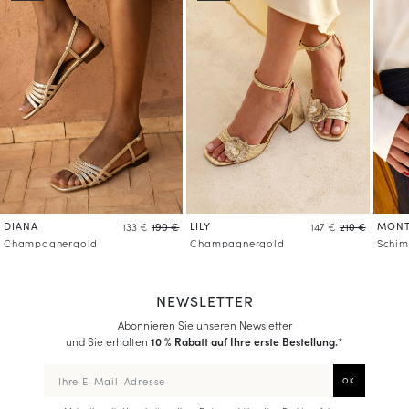
DIANA
LILY
MONT
133 €
190 €
147 €
210 €
Champagnergold
Champagnergold
Schi
NEWSLETTER
Abonnieren Sie unseren Newsletter
und Sie erhalten
10 % Rabatt auf Ihre erste Bestellung.
*