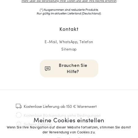
Mehr über die Verarbeitung Ihrer Daten und über Ihre Rechte erfahren
(*) Ausgenommen sind reduzierte Produkte.
Nur gültig im aktuellen Lieferland (
Deutschland
).
Kontakt
E-Mail, WhatsApp, Telefon
Sitemap
Brauchen Sie
Hilfe?
HOMME
Sneakers
Kostenlose Lieferung
ab 150 € Warenwert
Goodyear genäht
Kostenlose Rücksendung
siehe Bedingungen
Meine Cookies einstellen
Derbys & Richelieu
Sichere Zahlung
Richelieu-Herrenschuhe
Wenn Sie Ihre Navigation auf dieser Website fortsetzen, stimmen Sie damit
der Verwendung von Cookies zu.
Mokassins