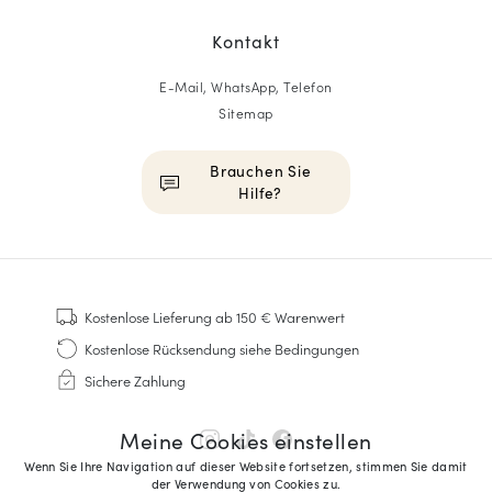
Kontakt
E-Mail, WhatsApp, Telefon
Sitemap
Brauchen Sie
Hilfe?
HOMME
Sneakers
Kostenlose Lieferung
ab 150 € Warenwert
Goodyear genäht
Kostenlose Rücksendung
siehe Bedingungen
Derbys & Richelieu
Sichere Zahlung
Richelieu-Herrenschuhe
Mokassins
Meine Cookies einstellen
Sandalen & Espadrilles
Wenn Sie Ihre Navigation auf dieser Website fortsetzen, stimmen Sie damit
Business Taschen
der Verwendung von Cookies zu.