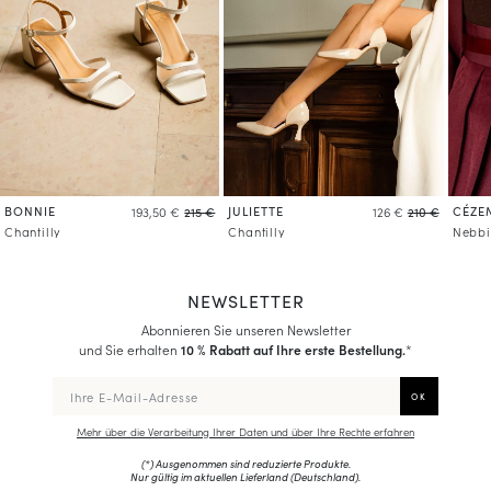
BONNIE
JULIETTE
CÉZE
193,50 €
215 €
126 €
210 €
Chantilly
Chantilly
Nebbi
NEWSLETTER
Abonnieren Sie unseren Newsletter
und Sie erhalten
10 % Rabatt auf Ihre erste Bestellung.
*
Mehr über die Verarbeitung Ihrer Daten und über Ihre Rechte erfahren
(*) Ausgenommen sind reduzierte Produkte.
Nur gültig im aktuellen Lieferland (
Deutschland
).