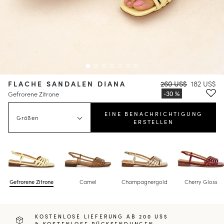
FLACHE SANDALEN DIANA
260 US$
182 US$
Gefrorene Zitrone
EINE BENACHRICHTIGUNG
Größen
ERSTELLEN
Gefrorene Zitrone
Camel
Champagnergold
Cherry Gloss
KOSTENLOSE LIEFERUNG AB 200 US$
& KOSTENLOSE RÜCKSENDUNGEN