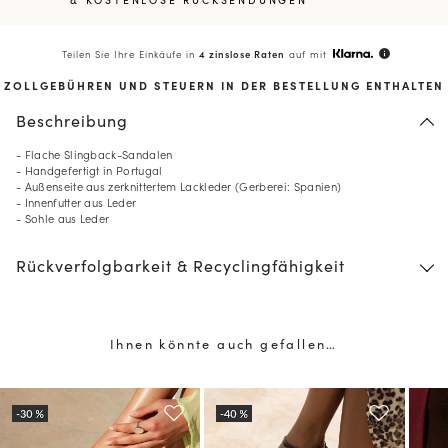
Teilen Sie Ihre Einkäufe in
4 zinslose Raten
auf mit
info
ZOLLGEBÜHREN UND STEUERN IN DER BESTELLUNG ENTHALTEN
Beschreibung
- Flache Slingback-Sandalen
- Handgefertigt in Portugal
- Außenseite aus zerknittertem Lackleder (Gerberei: Spanien)
- Innenfutter aus Leder
- Sohle aus Leder
Rückverfolgbarkeit & Recyclingfähigkeit
10
% GESCHENKT*
auf Ihre erste Bestellung,
wenn Sie den Newsletter abonnieren
Ihnen könnte auch gefallen…
(*) Ausgenommen sind reduzierte Produkte.
Nur gültig im aktuellen Lieferland (
Vereinigte Staaten
).