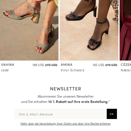
Mehr über die Verarbeitung Ihrer Daten und über Ihre Rechte erfahren
VAHINA
AMINA
CÉZE
189 US$
270 US$
165 US$
275 US$
Jade
Vinyl Schwarz
Nebbi
NEWSLETTER
Abonnieren Sie unseren Newsletter
und Sie erhalten
10 % Rabatt auf Ihre erste Bestellung.
*
Mehr über die Verarbeitung Ihrer Daten und über Ihre Rechte erfahren