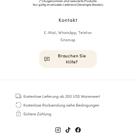
(*) Ausgenommen sind reduzierte Produkte.
Nur gültig im aktuellen Lieferland (
Vereinigte Staaten
).
Kontakt
E-Mail, WhatsApp, Telefon
Sitemap
Brauchen Sie
Hilfe?
HOMME
Sneakers
Kostenlose Lieferung
ab 200 US$ Warenwert
Goodyear genäht
Kostenlose Rücksendung
siehe Bedingungen
Derbys & Richelieu
Sichere Zahlung
Richelieu-Herrenschuhe
Mokassins
Sandalen & Espadrilles