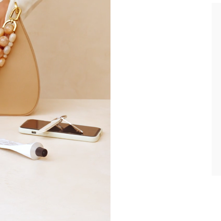
enommen sind reduzierte Produkte.
im aktuellen Lieferland (
Deutschland
).
arbeitung Ihrer Daten und über Ihre Rechte erfahren