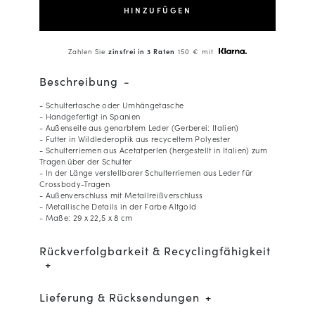
HINZUFÜGEN
Zahlen Sie
zinsfrei in 3 Raten
150 € mit
Beschreibung
- Schultertasche oder Umhängetasche
- Handgefertigt in Spanien
- Außenseite aus genarbtem Leder (Gerberei: Italien)
- Futter in Wildlederoptik aus recyceltem Polyester
- Schulterriemen aus Acetatperlen (hergestellt in Italien) zum
Tragen über der Schulter
- In der Länge verstellbarer Schulterriemen aus Leder für
Crossbody-Tragen
- Außenverschluss mit Metallreißverschluss
- Metallische Details in der Farbe Altgold
- Maße: 29 x 22,5 x 8 cm
Rückverfolgbarkeit & Recyclingfähigkeit
Lieferung & Rücksendungen