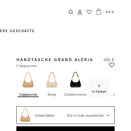
DE
|
€
ERE GESCHÄFTE
HANDTASCHE GRAND ALÉRIA
425 €
Cappuccino
12 Farben
Cappuccino
Beige
Dunkelschwarz
Esterel-Grü
Grand Aléria
Die Größe auswählen