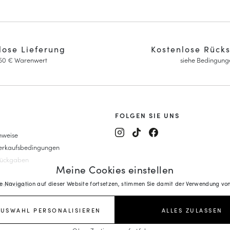
lose Lieferung
Kostenlose Rück
150 € Warenwert
siehe Bedingung
FOLGEN SIE UNS
nweise
y Janes
Verkaufsbedingungen
eitsschuhe
Rückgaben
Meine Cookies einstellen
it Keilabsatz
sins
lte Fragen
re Navigation auf dieser Website fortsetzen, stimmen Sie damit der Verwendung von
ys
au-Mokassins
AUSWAHL PERSONALISIEREN
ALLES ZULASSEN
len
 Absatz