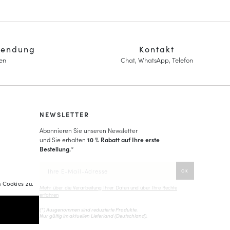
sendung
Kontakt
en
Chat, WhatsApp, Telefon
NEWSLETTER
Abonnieren Sie unseren Newsletter
und Sie erhalten
10 % Rabatt auf Ihre erste
Bestellung.
*
 Cookies zu.
Mehr über die Verarbeitung Ihrer Daten und über Ihre Rechte
erfahren
(*) Ausgenommen sind reduzierte Produkte.
Nur gültig im aktuellen Lieferland (
Deutschland
).