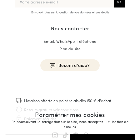
En savoir plus sur la gestion de vos données et vos droits
Nous contacter
Email, WhatsApp, Téléphone
Plan du site
Besoin d'aide?
HOMME
Baskets
Livraison offerte
en point relais dès 150 € d'achat
Cousu Goodyear
Retours gratuits
voir conditions
Paramétrer mes cookies
Derbies & Richelieu
Paiement sécurisé
Richelieus Homme
En poursuivant la navigation sur le site, vous acceptez l'utilisation de
cookies
Mocassins
Sandales & Espadrilles