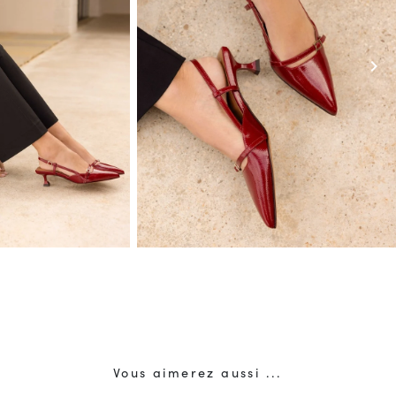
chevron_right
Vous aimerez aussi ...