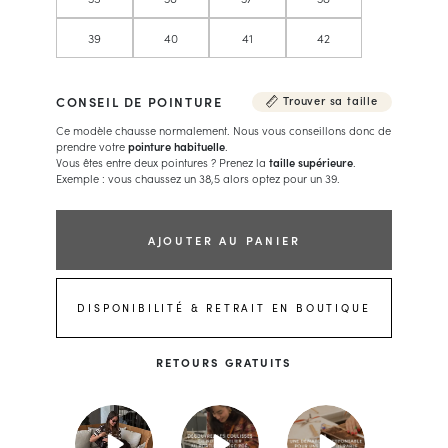
39
40
41
42
CONSEIL DE POINTURE
Trouver sa taille
Ce modèle chausse normalement. Nous vous conseillons donc de
prendre votre
pointure habituelle
.
Vous êtes entre deux pointures ? Prenez la
taille supérieure
.
Exemple : vous chaussez un 38,5 alors optez pour un 39.
AJOUTER AU PANIER
DISPONIBILITÉ & RETRAIT EN BOUTIQUE
RETOURS GRATUITS