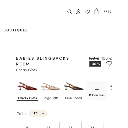
FR
|
€
BOUTIQUES
BABIES SLINGBACKS
180 €
108 €
REEM
Cherry Gloss
11 Couleurs
Cherry Gloss
Beige Latté
Brun Cobra
Chocolate
Gloss
Taille
FR
35
36
37
38