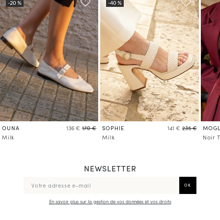
OUNA
SOPHIE
MOGL
136 €
170 €
141 €
235 €
Milk
Milk
Noir 
NEWSLETTER
En savoir plus sur la gestion de vos données et vos droits