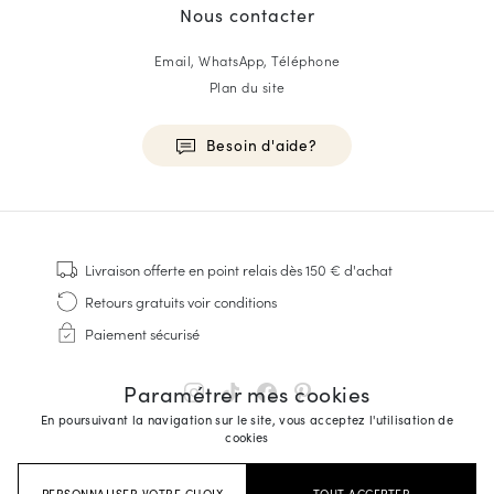
Nous contacter
Email, WhatsApp, Téléphone
Plan du site
Besoin d'aide?
HOMME
Baskets
Livraison offerte
en point relais dès 150 € d'achat
Cousu Goodyear
Retours gratuits
voir conditions
Derbies & Richelieu
Paiement sécurisé
Richelieus Homme
Mocassins
Paramétrer mes cookies
Sandales & Espadrilles
En poursuivant la navigation sur le site, vous acceptez l'utilisation de
Sacoches Business
cookies
Baskets Blanches Homme
PERSONNALISER VOTRE CHOIX
TOUT ACCEPTER