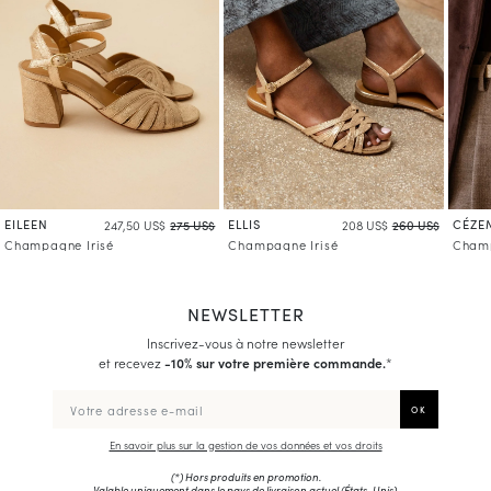
EILEEN
ELLIS
CÉZE
247,50 US$
275 US$
208 US$
260 US$
Champagne Irisé
Champagne Irisé
Champ
NEWSLETTER
Inscrivez-vous à notre newsletter
et recevez
-10% sur votre première commande.
*
En savoir plus sur la gestion de vos données et vos droits
(*) Hors produits en promotion.
Valable uniquement dans le pays de livraison actuel (
États-Unis
).