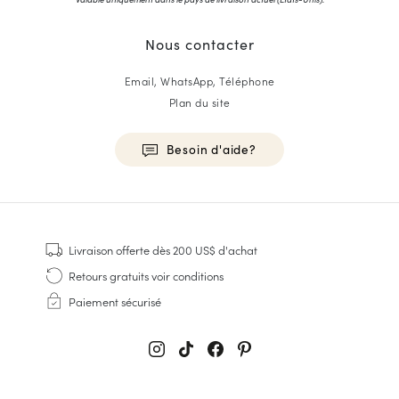
Nous contacter
Email, WhatsApp, Téléphone
Plan du site
Besoin d'aide?
HOMME
Baskets
Livraison offerte
dès 200 US$ d'achat
Cousu Goodyear
Retours gratuits
voir conditions
Derbies & Richelieu
Paiement sécurisé
Richelieus Homme
Mocassins
Sandales & Espadrilles
Sacoches Business
Baskets Blanches Homme