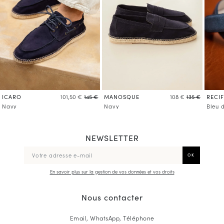
ICARO
MANOSQUE
RECIF
101,50 €
145 €
108 €
135 €
Navy
Navy
Bleu 
NEWSLETTER
En savoir plus sur la gestion de vos données et vos droits
Nous contacter
Email, WhatsApp, Téléphone