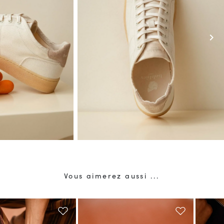
chevron_right
Vous aimerez aussi ...