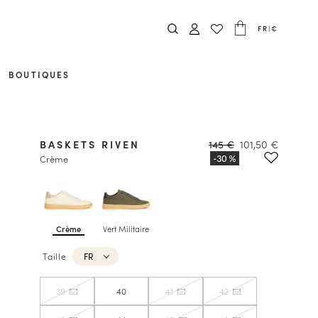
FR
|
€
BOUTIQUES
BASKETS RIVEN
145 €
101,50 €
Crème
Crème
Vert Militaire
Taille
FR
39
40
41
42