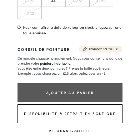
43
44
45
46
47
Pour connaître la date de retour en stock, cliquez sur une
taille épuisée
CONSEIL DE POINTURE
Trouver sa taille
Ce modèle chausse normalement. Nous vous conseillons donc de
prendre votre
pointure habituelle
.
Vous êtes entre deux pointures ? Prenez la taille supérieure.
Exemple : vous chaussez un 42.5 alors optez pour un 43.
AJOUTER AU PANIER
DISPONIBILITÉ & RETRAIT EN BOUTIQUE
RETOURS GRATUITS