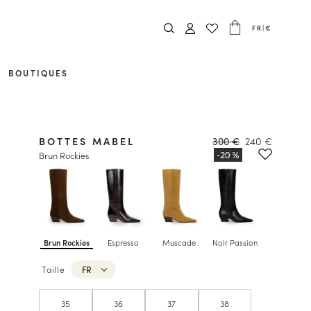
FR
|
€
BOUTIQUES
BOTTES MABEL
300 €
240 €
Brun Rockies
Brun Rockies
Espresso
Muscade
Noir Passion
Taille
FR
35
36
37
38