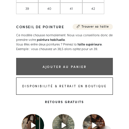
39
40
41
42
CONSEIL DE POINTURE
Trouver sa taille
Ce modèle chausse normalement. Nous vous conseillons donc de
prendre votre
pointure habituelle
.
Vous êtes entre deux pointures ? Prenez la
taille supérieure
.
Exemple : vous chaussez un 38,5 alors optez pour un 39.
AJOUTER AU PANIER
DISPONIBILITÉ & RETRAIT EN BOUTIQUE
RETOURS GRATUITS