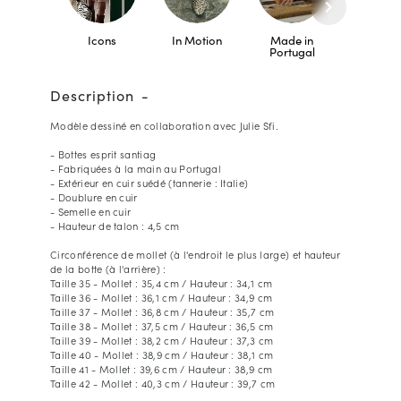
Icons
In Motion
Made in
Sustaina
Portugal
Description
Modèle dessiné en collaboration avec Julie Sfi.
- Bottes esprit santiag
- Fabriquées à la main au Portugal
- Extérieur en cuir suédé (tannerie : Italie)
- Doublure en cuir
- Semelle en cuir
- Hauteur de talon : 4,5 cm
Circonférence de mollet (à l'endroit le plus large) et hauteur
de la botte (à l'arrière) :
Taille 35 - Mollet : 35,4 cm / Hauteur : 34,1 cm
Taille 36 - Mollet : 36,1 cm / Hauteur : 34,9 cm
Taille 37 - Mollet : 36,8 cm / Hauteur : 35,7 cm
Taille 38 - Mollet : 37,5 cm / Hauteur : 36,5 cm
Taille 39 - Mollet : 38,2 cm / Hauteur : 37,3 cm
Taille 40 - Mollet : 38,9 cm / Hauteur : 38,1 cm
Taille 41 - Mollet : 39,6 cm / Hauteur : 38,9 cm
Taille 42 - Mollet : 40,3 cm / Hauteur : 39,7 cm