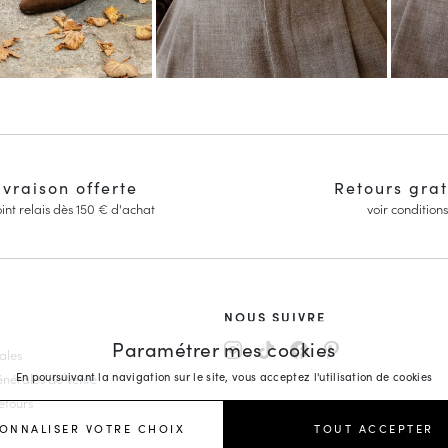
ivraison offerte
Retours grat
int relais dès 150 € d'achat
voir conditions
NOUS SUIVRE
Paramétrer mes cookies
ales
arpins
En poursuivant la navigation sur le site, vous acceptez l'utilisation de cookies
énérales de Vente
Mariage
etours
Compensées
ONNALISER VOTRE CHOIX
TOUT ACCEPTER
emme