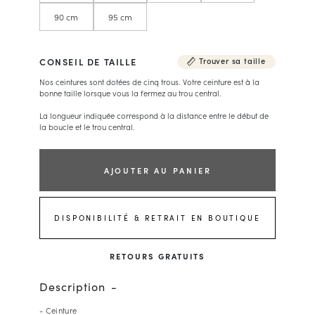
90 cm
95 cm
CONSEIL DE TAILLE
Trouver sa taille
Nos ceintures sont dotées de cinq trous. Votre ceinture est à la
bonne taille lorsque vous la fermez au trou central.
La longueur indiquée correspond à la distance entre le début de
la boucle et le trou central.
AJOUTER AU PANIER
DISPONIBILITÉ & RETRAIT EN BOUTIQUE
RETOURS GRATUITS
Description
- Ceinture