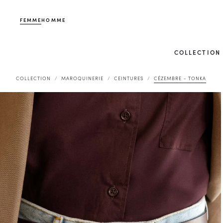
FEMME
HOMME
COLLECTION
COLLECTION
MAROQUINERIE
CEINTURES
CÉZEMBRE - TONKA