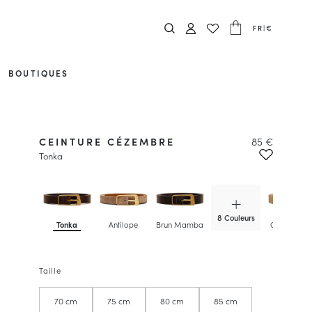
FR
|
€
BOUTIQUES
CEINTURE CÉZEMBRE
85 €
Tonka
8 Couleurs
Tonka
Antilope
Brun Mamba
Champagn
Irisé
Taille
70 cm
75 cm
80 cm
85 cm