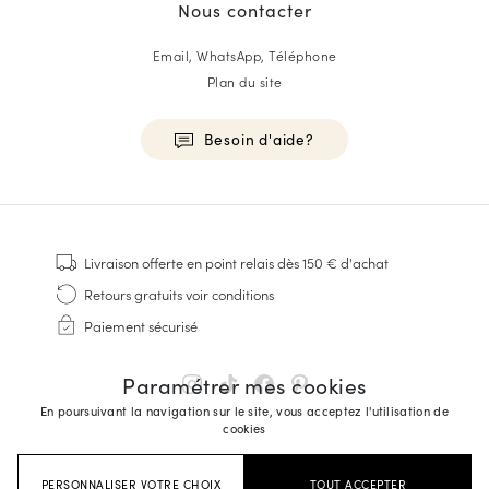
Nous contacter
Email, WhatsApp, Téléphone
Plan du site
Besoin d'aide?
HOMME
Baskets
Livraison offerte
en point relais dès 150 € d'achat
Cousu Goodyear
Retours gratuits
voir conditions
Derbies & Richelieu
Paiement sécurisé
Richelieus Homme
Mocassins
Paramétrer mes cookies
Sandales & Espadrilles
En poursuivant la navigation sur le site, vous acceptez l'utilisation de
Sacoches Business
cookies
Baskets Blanches Homme
PERSONNALISER VOTRE CHOIX
TOUT ACCEPTER