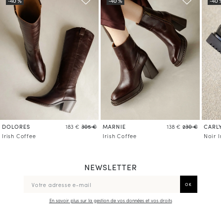
DOLORES
MARNIE
CARL
183 €
305 €
138 €
230 €
Irish Coffee
Irish Coffee
Noir I
NEWSLETTER
En savoir plus sur la gestion de vos données et vos droits