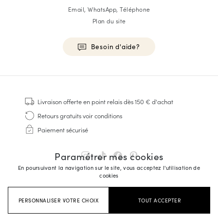
Email, WhatsApp, Téléphone
Plan du site
Besoin d'aide?
HOMME
Baskets
Livraison offerte
en point relais dès 150 € d'achat
Cousu Goodyear
Retours gratuits
voir conditions
Derbies & Richelieu
Paiement sécurisé
Richelieus Homme
Mocassins
Paramétrer mes cookies
Sandales & Espadrilles
En poursuivant la navigation sur le site, vous acceptez l'utilisation de
Sacoches Business
cookies
Baskets Blanches Homme
PERSONNALISER VOTRE CHOIX
TOUT ACCEPTER
FEMME