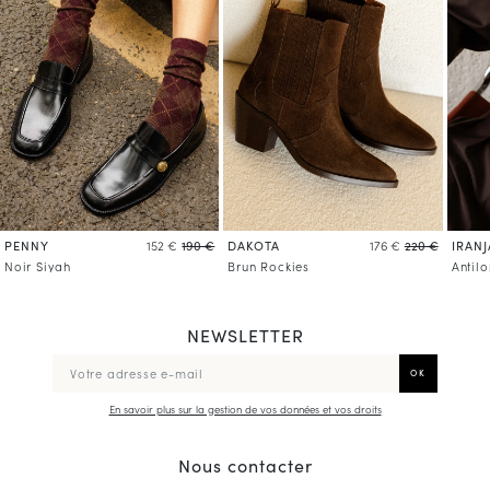
PENNY
DAKOTA
IRANJ
152 €
190 €
176 €
220 €
Noir Siyah
Brun Rockies
Antil
NEWSLETTER
En savoir plus sur la gestion de vos données et vos droits
Nous contacter