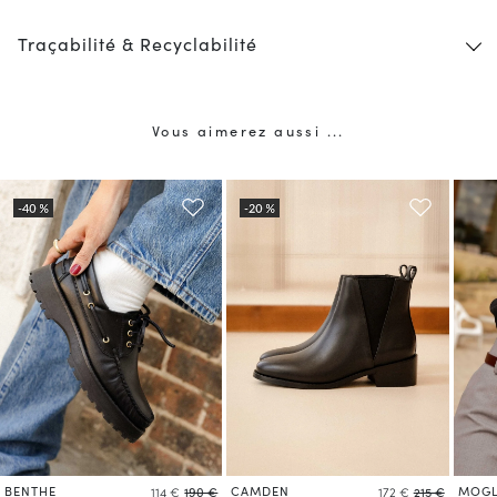
Traçabilité & Recyclabilité
Vous aimerez aussi ...
BENTHE
CAMDEN
MOGL
114 €
190 €
172 €
215 €