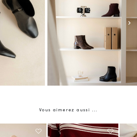
chevron_right
Vous aimerez aussi ...