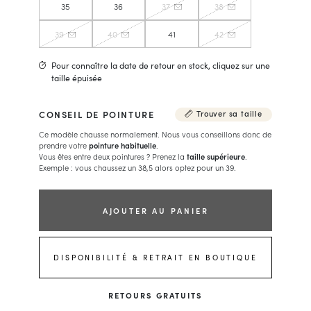
35
36
37
38
39
40
41
42
Pour connaître la date de retour en stock, cliquez sur une
taille épuisée
CONSEIL DE POINTURE
Trouver sa taille
Ce modèle chausse normalement. Nous vous conseillons donc de
prendre votre
pointure habituelle
.
Vous êtes entre deux pointures ? Prenez la
taille supérieure
.
Exemple : vous chaussez un 38,5 alors optez pour un 39.
AJOUTER AU PANIER
DISPONIBILITÉ & RETRAIT EN BOUTIQUE
RETOURS GRATUITS