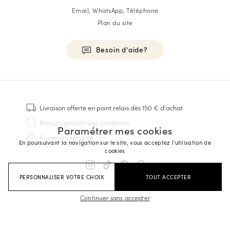
Email, WhatsApp, Téléphone
Plan du site
Besoin d'aide?
HOMME
Baskets
Livraison offerte
en point relais dès 150 € d'achat
Cousu Goodyear
Retours gratuits
voir conditions
Paramétrer mes cookies
Derbies & Richelieu
Paiement sécurisé
Richelieus Homme
En poursuivant la navigation sur le site, vous acceptez l'utilisation de
cookies
Mocassins
Sandales & Espadrilles
PERSONNALISER VOTRE CHOIX
TOUT ACCEPTER
Sacoches Business
Baskets Blanches Homme
Continuer sans accepter
FEMME