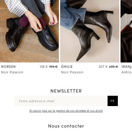
NOREEN
ÉMILIE
IRANJ
156 €
195 €
207 €
230 €
Noir Passion
Noir Passion
Antil
NEWSLETTER
En savoir plus sur la gestion de vos données et vos droits
Nous contacter