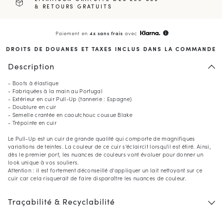
& RETOURS GRATUITS
Paiement en
4x sans frais
avec
info
DROITS DE DOUANES ET TAXES INCLUS DANS LA COMMANDE
Description
- Boots à élastique
- Fabriquées à la main au Portugal
- Extérieur en cuir Pull-Up (tannerie : Espagne)
- Doublure en cuir
- Semelle crantée en caoutchouc cousue Blake
- Trépointe en cuir
Le Pull-Up est un cuir de grande qualité qui comporte de magnifiques
variations de teintes. La couleur de ce cuir s'éclaircit lorsqu'il est étiré. Ainsi,
dès le premier port, les nuances de couleurs vont évoluer pour donner un
look unique à vos souliers.
Attention : il est fortement déconseillé d'appliquer un lait nettoyant sur ce
cuir car cela risquerait de faire disparaître les nuances de couleur.
Traçabilité & Recyclabilité