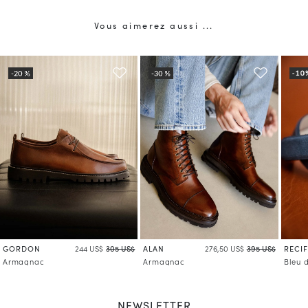
Vous aimerez aussi ...
GORDON
ALAN
RECIF
244 US$
305 US$
276,50 US$
395 US$
Armagnac
Armagnac
Bleu 
NEWSLETTER