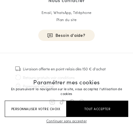
Email, WhatsApp, Téléphone
Plan du site
Besoin d'aide?
HOMME
Baskets
Livraison offerte
en point relais dès 150 € d'achat
Cousu Goodyear
Retours gratuits
voir conditions
Paramétrer mes cookies
Derbies & Richelieu
Paiement sécurisé
Richelieus Homme
En poursuivant la navigation sur le site, vous acceptez l'utilisation de
cookies
Mocassins
Sandales & Espadrilles
PERSONNALISER VOTRE CHOIX
TOUT ACCEPTER
Sacoches Business
Baskets Blanches Homme
Continuer sans accepter