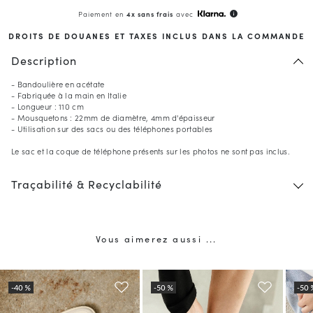
Paiement en
4x sans frais
avec
info
DROITS DE DOUANES ET TAXES INCLUS DANS LA COMMANDE
Description
- Bandoulière en acétate
- Fabriquée à la main en Italie
- Longueur : 110 cm
- Mousquetons : 22mm de diamètre, 4mm d'épaisseur
- Utilisation sur des sacs ou des téléphones portables
Le sac et la coque de téléphone présents sur les photos ne sont pas inclus.
Traçabilité & Recyclabilité
Vous aimerez aussi ...