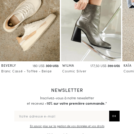
BEVERLY
WILMA
KAÏA
180 US$
300 US$
177,50 US$
355 US$
Blanc Cassé - Toffee - Beige
Cosmic Silver
Cosmi
NEWSLETTER
Inscrivez-vous à notre newsletter
et recevez
-10% sur votre première commande.
*
En savoir plus sur la gestion de vos données et vos droits