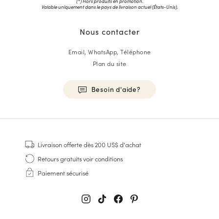
(*) Hors produits en promotion.
Valable uniquement dans le pays de livraison actuel (
États-Unis
).
Nous contacter
Email, WhatsApp, Téléphone
Plan du site
Besoin d'aide?
HOMME
Baskets
Livraison offerte
dès 200 US$ d'achat
Cousu Goodyear
Retours gratuits
voir conditions
Derbies & Richelieu
Paiement sécurisé
Richelieus Homme
Mocassins
Sandales & Espadrilles
Sacoches Business