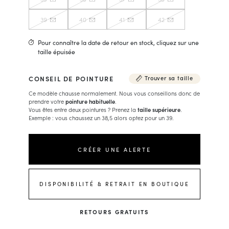
39
40
41
42
Pour connaître la date de retour en stock, cliquez sur une
taille épuisée
CONSEIL DE POINTURE
Trouver sa taille
Ce modèle chausse normalement. Nous vous conseillons donc de
prendre votre
pointure habituelle
.
Vous êtes entre deux pointures ? Prenez la
taille supérieure
.
Exemple : vous chaussez un 38,5 alors optez pour un 39.
CRÉER UNE ALERTE
DISPONIBILITÉ & RETRAIT EN BOUTIQUE
RETOURS GRATUITS