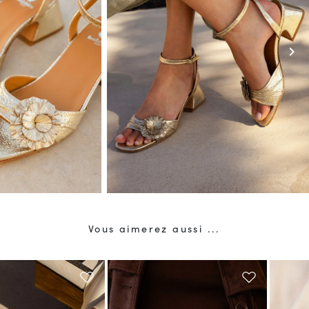
chevron_right
Vous aimerez aussi ...