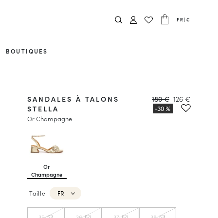
FR
|
€
BOUTIQUES
SANDALES À TALONS
180 €
126 €
STELLA
Or Champagne
Or
Champagne
Taille
FR
35
36
37
38