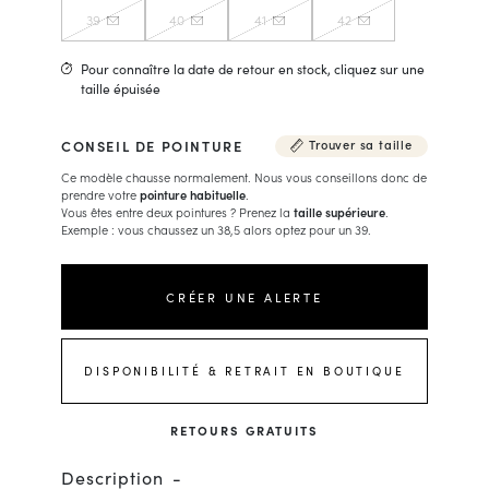
39
40
41
42
Pour connaître la date de retour en stock, cliquez sur une
taille épuisée
CONSEIL DE POINTURE
Trouver sa taille
Ce modèle chausse normalement. Nous vous conseillons donc de
prendre votre
pointure habituelle
.
Vous êtes entre deux pointures ? Prenez la
taille supérieure
.
Exemple : vous chaussez un 38,5 alors optez pour un 39.
CRÉER UNE ALERTE
DISPONIBILITÉ & RETRAIT EN BOUTIQUE
RETOURS GRATUITS
Description