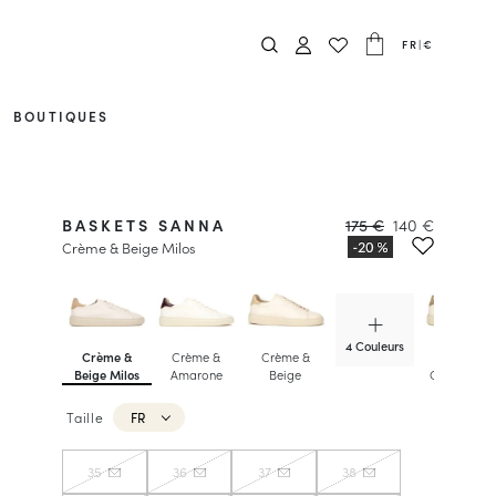
FR
|
€
BOUTIQUES
BASKETS SANNA
175 €
140 €
Crème & Beige Milos
4 Couleurs
Crème &
Crème &
Crème &
Crème &
Beige Milos
Amarone
Beige
Champagn
Irisé
Taille
FR
35
36
37
38