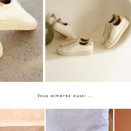
chevron_right
Vous aimerez aussi ...