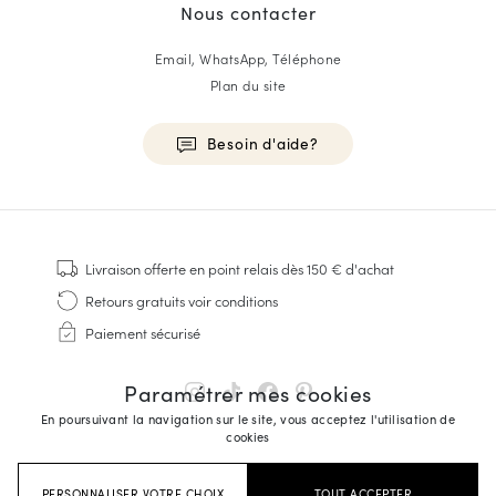
Nous contacter
Email, WhatsApp, Téléphone
Plan du site
Besoin d'aide?
HOMME
Baskets
Livraison offerte
en point relais dès 150 € d'achat
Cousu Goodyear
Retours gratuits
voir conditions
Derbies & Richelieu
Paiement sécurisé
Richelieus Homme
Mocassins
Paramétrer mes cookies
Sandales & Espadrilles
En poursuivant la navigation sur le site, vous acceptez l'utilisation de
Sacoches Business
cookies
Baskets Blanches Homme
PERSONNALISER VOTRE CHOIX
TOUT ACCEPTER