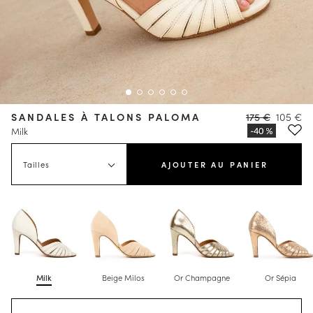
SANDALES À TALONS PALOMA
175 €
105 €
Milk
Tailles
AJOUTER AU PANIER
Milk
Beige Milos
Or Champagne
Or Sépia