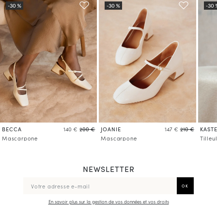
BECCA
JOANIE
KASTE
140 €
200 €
147 €
210 €
Mascarpone
Mascarpone
Tilleu
NEWSLETTER
En savoir plus sur la gestion de vos données et vos droits