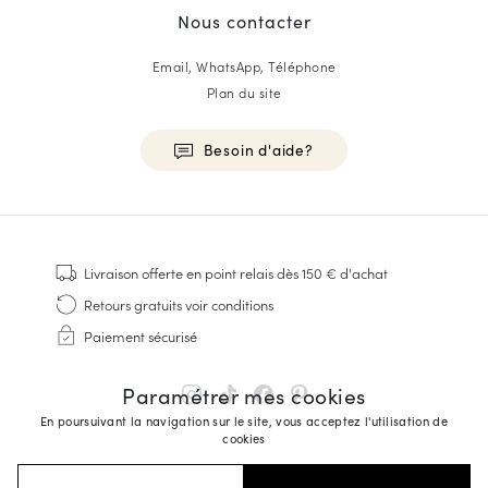
Nous contacter
Email, WhatsApp, Téléphone
Plan du site
Besoin d'aide?
HOMME
Baskets
Livraison offerte
en point relais dès 150 € d'achat
Cousu Goodyear
Retours gratuits
voir conditions
Derbies & Richelieu
Paiement sécurisé
Richelieus Homme
Mocassins
Paramétrer mes cookies
Sandales & Espadrilles
En poursuivant la navigation sur le site, vous acceptez l'utilisation de
Sacoches Business
cookies
Baskets Blanches Homme