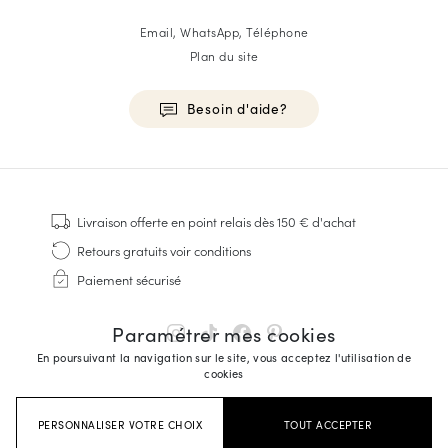
Email, WhatsApp, Téléphone
Plan du site
Besoin d'aide?
HOMME
Baskets
Livraison offerte
en point relais dès 150 € d'achat
Cousu Goodyear
Retours gratuits
voir conditions
Derbies & Richelieu
Paiement sécurisé
Richelieus Homme
Mocassins
Paramétrer mes cookies
Sandales & Espadrilles
En poursuivant la navigation sur le site, vous acceptez l'utilisation de
Sacoches Business
cookies
Baskets Blanches Homme
PERSONNALISER VOTRE CHOIX
TOUT ACCEPTER
FEMME