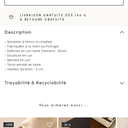
LIVRAISON GRATUITE DÈS 150 €
& RETOURS GRATUITS
Description
- Sandales à talons mi-hauteur
- Fabriquées à la main au Portugal
- Extérieur en cuir lamé (tannerie : Italie)
- Doublure en cuir
- Semelle en cuir
- Talon enrobé en lamé
- Hauteur de talon : 5 cm
Traçabilité & Recyclabilité
Vous aimerez aussi ...