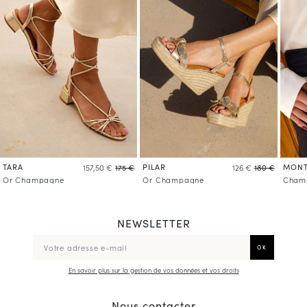
TARA
PILAR
MONT
157,50 €
175 €
126 €
180 €
Or Champagne
Or Champagne
Champ
NEWSLETTER
En savoir plus sur la gestion de vos données et vos droits
Nous contacter