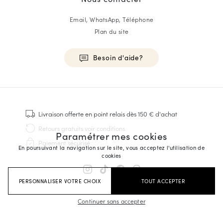
Email, WhatsApp, Téléphone
Plan du site
Besoin d'aide?
HOMME
Baskets
Livraison offerte
en point relais dès 150 € d'achat
Cousu Goodyear
Retours gratuits
voir conditions
Paramétrer mes cookies
Derbies & Richelieu
Paiement sécurisé
Richelieus Homme
En poursuivant la navigation sur le site, vous acceptez l'utilisation de
cookies
Mocassins
Sandales & Espadrilles
PERSONNALISER VOTRE CHOIX
TOUT ACCEPTER
Sacoches Business
Baskets Blanches Homme
Continuer sans accepter