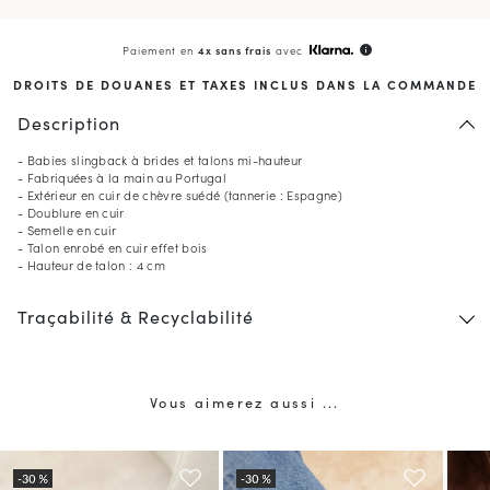
Paiement en
4x sans frais
avec
info
DROITS DE DOUANES ET TAXES INCLUS DANS LA COMMANDE
Description
- Babies slingback à brides et talons mi-hauteur
- Fabriquées à la main au Portugal
- Extérieur en cuir de chèvre suédé (tannerie : Espagne)
- Doublure en cuir
- Semelle en cuir
- Talon enrobé en cuir effet bois
- Hauteur de talon : 4 cm
Traçabilité & Recyclabilité
Vous aimerez aussi ...