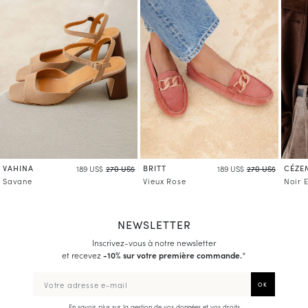
VAHINA
BRITT
CÉZE
189 US$
270 US$
189 US$
270 US$
Savane
Vieux Rose
Noir 
NEWSLETTER
Inscrivez-vous à notre newsletter
et recevez
-10% sur votre première commande.
*
En savoir plus sur la gestion de vos données et vos droits