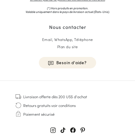
(*) Hors produits en promotion.
Valable uniquement dans le pays de livraison actuel (
États-Unis
).
Nous contacter
Email, WhatsApp, Téléphone
Plan du site
Besoin d'aide?
HOMME
Baskets
Livraison offerte
dès 200 US$ d'achat
Cousu Goodyear
Retours gratuits
voir conditions
Derbies & Richelieu
Paiement sécurisé
Richelieus Homme
Mocassins
Sandales & Espadrilles