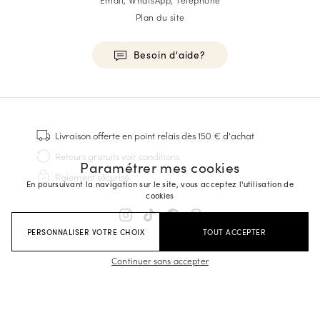
Plan du site
Besoin d'aide?
HOMME
Baskets
Livraison offerte
en point relais dès 150 € d'achat
Cousu Goodyear
Retours gratuits
voir conditions
Paramétrer mes cookies
Derbies & Richelieu
Paiement sécurisé
Richelieus Homme
En poursuivant la navigation sur le site, vous acceptez l'utilisation de
cookies
Mocassins
Sandales & Espadrilles
PERSONNALISER VOTRE CHOIX
TOUT ACCEPTER
Sacoches Business
Baskets Blanches Homme
Continuer sans accepter
FEMME
Baskets