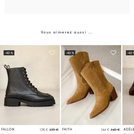
Vous aimerez aussi ...
FALLON
FAITH
ADÈL
138 €
230 €
144 €
240 €