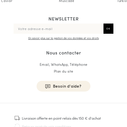
Caviar
Muscade
Turki
NEWSLETTER
En savoir plus sur la gestion de vos données et vos droits
Nous contacter
Email, WhatsApp, Téléphone
Plan du site
Besoin d'aide?
HOMME
Baskets
Livraison offerte
en point relais dès 150 € d'achat
Cousu Goodyear
Retours gratuits
voir conditions