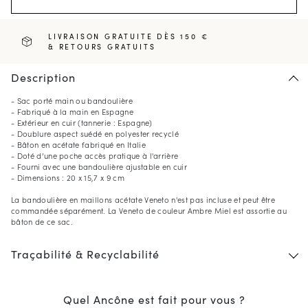
LIVRAISON GRATUITE DÈS 150 €
& RETOURS GRATUITS
Description
- Sac porté main ou bandoulière
- Fabriqué à la main en Espagne
- Extérieur en cuir (tannerie : Espagne)
- Doublure aspect suédé en polyester recyclé
- Bâton en acétate fabriqué en Italie
- Doté d’une poche accès pratique à l'arrière
- Fourni avec une bandoulière ajustable en cuir
- Dimensions : 20 x 15,7 x 9 cm
La bandoulière en maillons acétate Veneto n'est pas incluse et peut être
commandée séparément. La Veneto de couleur Ambre Miel est assortie au
bâton de ce sac.
Traçabilité & Recyclabilité
Quel Ancône est fait pour vous ?