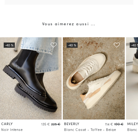
Vous aimerez aussi ...
CARLY
BEVERLY
MILE
135 €
225 €
114 €
190 €
Noir Intense
Blanc Cassé - Toffee - Beige
Blanc