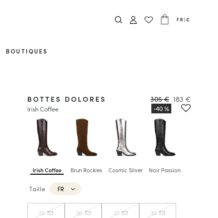
FR
|
€
BOUTIQUES
BOTTES DOLORES
305 €
183 €
Irish Coffee
Irish Coffee
Brun Rockies
Cosmic Silver
Noir Passion
Taille
FR
35
36
37
38