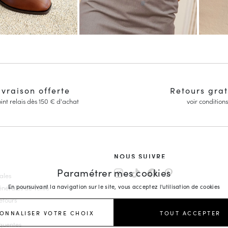
ivraison offerte
Retours grat
int relais dès 150 € d'achat
voir conditions
NOUS SUIVRE
Paramétrer mes cookies
ales
arpins
En poursuivant la navigation sur le site, vous acceptez l'utilisation de cookies
énérales de Vente
Mariage
etours
Compensées
ONNALISER VOTRE CHOIX
TOUT ACCEPTER
emme
équentes