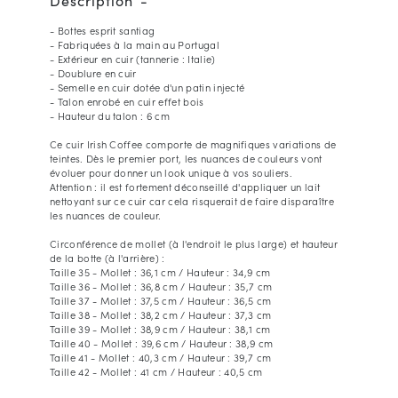
- Bottes esprit santiag
- Fabriquées à la main au Portugal
- Extérieur en cuir (tannerie : Italie)
- Doublure en cuir
- Semelle en cuir dotée d'un patin injecté
- Talon enrobé en cuir effet bois
- Hauteur du talon : 6 cm
Ce cuir Irish Coffee comporte de magnifiques variations de
teintes. Dès le premier port, les nuances de couleurs vont
évoluer pour donner un look unique à vos souliers.
Attention : il est fortement déconseillé d'appliquer un lait
nettoyant sur ce cuir car cela risquerait de faire disparaître
les nuances de couleur.
Circonférence de mollet (à l'endroit le plus large) et hauteur
de la botte (à l'arrière) :
Taille 35 - Mollet : 36,1 cm / Hauteur : 34,9 cm
Taille 36 - Mollet : 36,8 cm / Hauteur : 35,7 cm
Taille 37 - Mollet : 37,5 cm / Hauteur : 36,5 cm
Taille 38 - Mollet : 38,2 cm / Hauteur : 37,3 cm
Taille 39 - Mollet : 38,9 cm / Hauteur : 38,1 cm
Taille 40 - Mollet : 39,6 cm / Hauteur : 38,9 cm
Taille 41 - Mollet : 40,3 cm / Hauteur : 39,7 cm
Taille 42 - Mollet : 41 cm / Hauteur : 40,5 cm