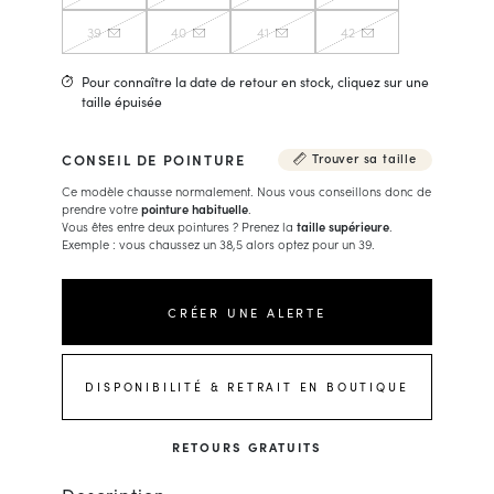
39
40
41
42
Pour connaître la date de retour en stock, cliquez sur une
taille épuisée
CONSEIL DE POINTURE
Trouver sa taille
Ce modèle chausse normalement. Nous vous conseillons donc de
prendre votre
pointure habituelle
.
Vous êtes entre deux pointures ? Prenez la
taille supérieure
.
Exemple : vous chaussez un 38,5 alors optez pour un 39.
CRÉER UNE ALERTE
DISPONIBILITÉ & RETRAIT EN BOUTIQUE
RETOURS GRATUITS
Description