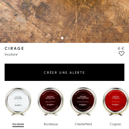
CIRAGE
6 €
Incolore
CRÉER UNE ALERTE
Incolore
Bordeaux
Chesterfield
Cognac