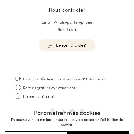
Nous contacter
Email, WhatsApp, Téléphone
Plan du site
Besoin d'aide?
HOMME
Baskets
Livraison offerte
en point relais dès 150 € d'achat
Cousu Goodyear
Retours gratuits
voir conditions
Derbies & Richelieu
Paiement sécurisé
Richelieus Homme
Mocassins
Paramétrer mes cookies
Sandales & Espadrilles
En poursuivant la navigation sur le site, vous acceptez l'utilisation de
Sacoches Business
cookies
Baskets Blanches Homme