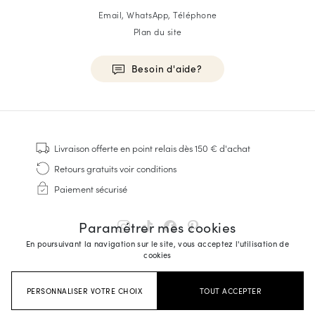
Email, WhatsApp, Téléphone
Plan du site
Besoin d'aide?
HOMME
Baskets
Livraison offerte
en point relais dès 150 € d'achat
Cousu Goodyear
Retours gratuits
voir conditions
Derbies & Richelieu
Paiement sécurisé
Richelieus Homme
Mocassins
Paramétrer mes cookies
Sandales & Espadrilles
En poursuivant la navigation sur le site, vous acceptez l'utilisation de
Sacoches Business
cookies
Baskets Blanches Homme
PERSONNALISER VOTRE CHOIX
TOUT ACCEPTER
FEMME