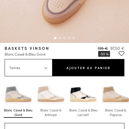
BASKETS VINSON
195 €
97,50 €
Blanc Cassé & Bleu Givré
Tailles
AJOUTER AU PANIER
Blanc Cassé & Bleu
Blanc Cassé &
Blanc Cassé & Bleu
Blanc Cassé &
Givré
Antilope
Lucivert
Papyrus