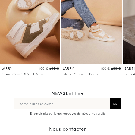
LARRY
LARRY
SANT
100 €
200 €
100 €
200 €
Blanc Cassé & Vert Karri
Blanc Cassé & Beige
Bleu 
NEWSLETTER
En savoir plus sur la gestion de vos données et vos droits
Nous contacter