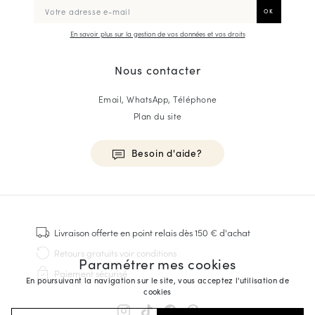
En savoir plus sur la gestion de vos données et vos droits
Nous contacter
Email, WhatsApp, Téléphone
Plan du site
Besoin d'aide?
HOMME
Baskets
Livraison offerte
en point relais dès 150 € d'achat
Cousu Goodyear
Retours gratuits
voir conditions
Paramétrer mes cookies
Derbies & Richelieu
Paiement sécurisé
Richelieus Homme
En poursuivant la navigation sur le site, vous acceptez l'utilisation de
cookies
Mocassins
Sandales & Espadrilles