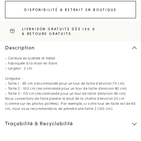
DISPONIBILITÉ & RETRAIT EN BOUTIQUE
LIVRAISON GRATUITE DÈS 150 €
& RETOURS GRATUITS
Description
- Ceinture en acétate et métal
- Fabriquée à la main en Italie
- Largeur : 2 cm
Longueur :
- Taille 1 : 90 cm (recommandé pour un tour de taille d'environ 70 cm)
- Taille 2 : 100 cm (recommandé pour un tour de taille d'environ 80 cm)
- Taille 3 : 110 cm (recommandé pour un tour de taille d'environ 90 cm)
Nous conseillons de faire pendre le bout de la chaîne d'environ 20 cm
(comme sur les photos portées). Par exemple, si votre tour de taille est de 80
cm, nous vous recommandons de prendre une taille 2 (100 cm).
Traçabilité & Recyclabilité