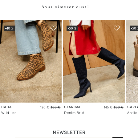
Vous aimerez aussi ...
HADA
CLARISSE
CARL
120 €
200 €
145 €
290 €
Wild Leo
Denim Brut
Antil
NEWSLETTER