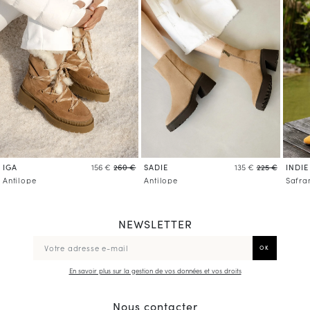
IGA
SADIE
INDIE
156 €
260 €
135 €
225 €
Antilope
Antilope
Safra
NEWSLETTER
En savoir plus sur la gestion de vos données et vos droits
Nous contacter