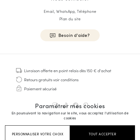
Email, WhatsApp, Téléphone
Plan du site
Besoin d'aide?
HOMME
Baskets
Livraison offerte
en point relais dès 150 € d'achat
Cousu Goodyear
Retours gratuits
voir conditions
Derbies & Richelieu
Paiement sécurisé
Richelieus Homme
Mocassins
Paramétrer mes cookies
Sandales & Espadrilles
En poursuivant la navigation sur le site, vous acceptez l'utilisation de
Sacoches Business
cookies
Baskets Blanches Homme
PERSONNALISER VOTRE CHOIX
TOUT ACCEPTER
FEMME