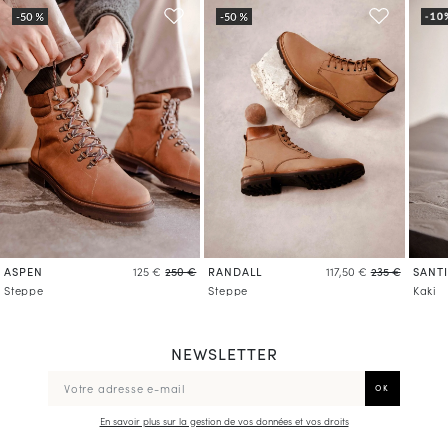
ASPEN
RANDALL
SANT
125 €
250 €
117,50 €
235 €
Steppe
Steppe
Kaki
NEWSLETTER
En savoir plus sur la gestion de vos données et vos droits