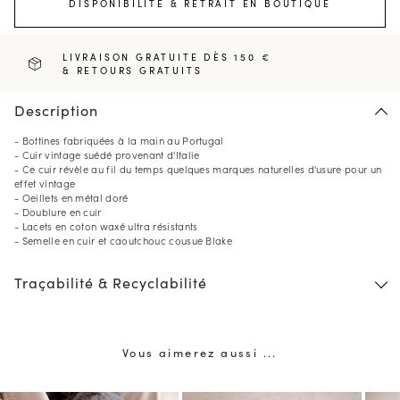
DISPONIBILITÉ & RETRAIT EN BOUTIQUE
LIVRAISON GRATUITE DÈS 150 €
& RETOURS GRATUITS
Description
- Bottines fabriquées à la main au Portugal
- Cuir vintage suédé provenant d'Italie
- Ce cuir révèle au fil du temps quelques marques naturelles d'usure pour un
effet vintage
- Oeillets en métal doré
- Doublure en cuir
- Lacets en coton waxé ultra résistants
- Semelle en cuir et caoutchouc cousue Blake
Traçabilité & Recyclabilité
Vous aimerez aussi ...