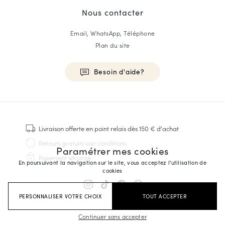
Nous contacter
Email, WhatsApp, Téléphone
Plan du site
Besoin d'aide?
HOMME
Baskets
Livraison offerte
en point relais dès 150 € d'achat
Cousu Goodyear
Retours gratuits
voir conditions
Paramétrer mes cookies
Derbies & Richelieu
Paiement sécurisé
Richelieus Homme
En poursuivant la navigation sur le site, vous acceptez l'utilisation de
cookies
Mocassins
Sandales & Espadrilles
PERSONNALISER VOTRE CHOIX
TOUT ACCEPTER
Sacoches Business
Baskets Blanches Homme
Continuer sans accepter