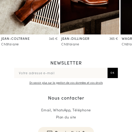
JEAN-COLTRANE
JEAN-DILLINGER
WAG
345 €
365 €
Châtaigne
Châtaigne
Châta
NEWSLETTER
En savoir plus sur la gestion de vos données et vos droits
Nous contacter
Email, WhatsApp, Téléphone
Plan du site