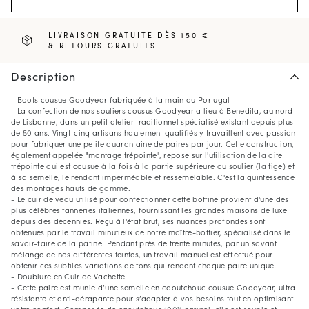
LIVRAISON GRATUITE DÈS 150 €
& RETOURS GRATUITS
Description
- Boots cousue Goodyear fabriquée à la main au Portugal
- La confection de nos souliers cousus Goodyear a lieu à Benedita, au nord
de Lisbonne, dans un petit atelier traditionnel spécialisé existant depuis plus
de 50 ans. Vingt-cinq artisans hautement qualifiés y travaillent avec passion
pour fabriquer une petite quarantaine de paires par jour. Cette construction,
également appelée "montage trépointe", repose sur l'utilisation de la dite
trépointe qui est cousue à la fois à la partie supérieure du soulier (la tige) et
à sa semelle, le rendant imperméable et ressemelable. C'est la quintessence
des montages hauts de gamme.
- Le cuir de veau utilisé pour confectionner cette bottine provient d'une des
plus célèbres tanneries italiennes, fournissant les grandes maisons de luxe
depuis des décennies. Reçu à l'état brut, ses nuances profondes sont
obtenues par le travail minutieux de notre maître-bottier, spécialisé dans le
savoir-faire de la patine. Pendant près de trente minutes, par un savant
mélange de nos différentes teintes, un travail manuel est effectué pour
obtenir ces subtiles variations de tons qui rendent chaque paire unique.
- Doublure en Cuir de Vachette
- Cette paire est munie d’une semelle en caoutchouc cousue Goodyear, ultra
résistante et anti-dérapante pour s’adapter à vos besoins tout en optimisant
votre confort. Composée de caoutchouc 100% naturel, elle est souple et