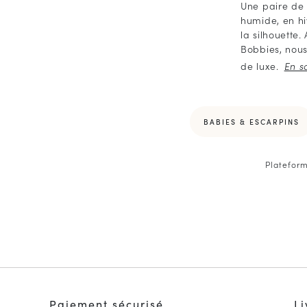
Une paire de 
humide, en hi
la silhouette
Bobbies, nous
de luxe.
BABIES & ESCARPINS
Platefor
Paiement sécurisé
Li