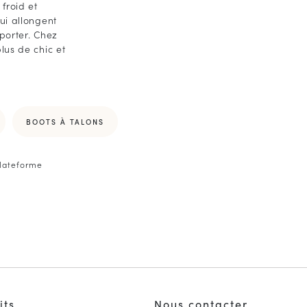
froid et
ui allongent
 porter. Chez
lus de chic et
BOOTS À TALONS
Plateforme
its
Nous contacter