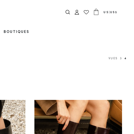
US
|
US$
BOUTIQUES
VUES
3
4