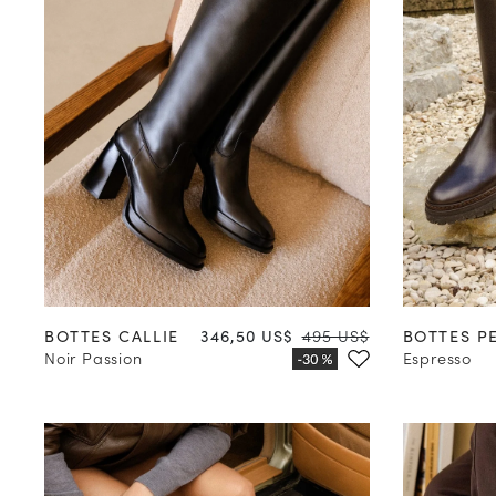
35
36
37
38
39
40
41
42
35
36
Prix
Prix
BOTTES CALLIE
346,50 US$
495 US$
BOTTES P
Noir Passion
Espresso