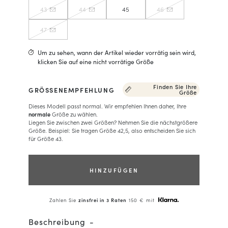
43
44
45
46
47
Um zu sehen, wann der Artikel wieder vorrätig sein wird,
klicken Sie auf eine nicht vorrätige Größe
Finden Sie Ihre
GRÖSSENEMPFEHLUNG
Größe
Dieses Modell passt normal. Wir empfehlen Ihnen daher, Ihre
normale
Größe zu wählen.
Liegen Sie zwischen zwei Größen? Nehmen Sie die nächstgrößere
Größe. Beispiel: Sie tragen Größe 42,5, also entscheiden Sie sich
für Größe 43.
HINZUFÜGEN
Zahlen Sie
zinsfrei in 3 Raten
150 € mit
Beschreibung