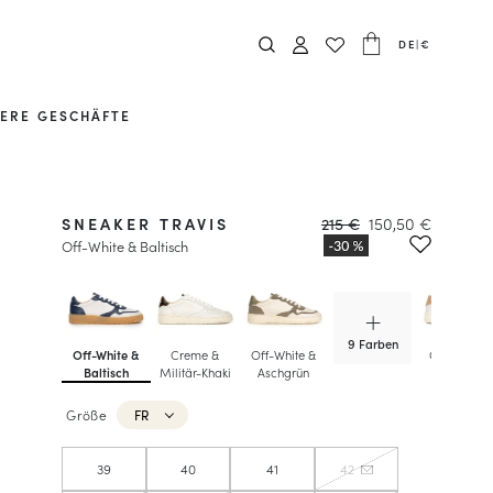
DE
|
€
ERE GESCHÄFTE
SNEAKER TRAVIS
215 €
150,50 €
Off-White & Baltisch
9 Farben
Off-White &
Creme &
Off-White &
Off-White 
Baltisch
Militär-Khaki
Aschgrün
Biskuit
Größe
FR
39
40
41
42